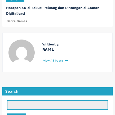
Harapan 4D di Fokus: Peluang dan Rintangan di Zaman
Digitalisasi
Berita Games
Written by:
RAf4L
View All Posts
Search