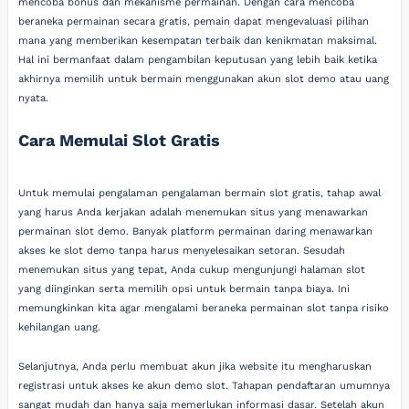
mencoba bonus dan mekanisme permainan. Dengan cara mencoba
beraneka permainan secara gratis, pemain dapat mengevaluasi pilihan
mana yang memberikan kesempatan terbaik dan kenikmatan maksimal.
Hal ini bermanfaat dalam pengambilan keputusan yang lebih baik ketika
akhirnya memilih untuk bermain menggunakan akun slot demo atau uang
nyata.
Cara Memulai Slot Gratis
Untuk memulai pengalaman pengalaman bermain slot gratis, tahap awal
yang harus Anda kerjakan adalah menemukan situs yang menawarkan
permainan slot demo. Banyak platform permainan daring menawarkan
akses ke slot demo tanpa harus menyelesaikan setoran. Sesudah
menemukan situs yang tepat, Anda cukup mengunjungi halaman slot
yang diinginkan serta memilih opsi untuk bermain tanpa biaya. Ini
memungkinkan kita agar mengalami beraneka permainan slot tanpa risiko
kehilangan uang.
Selanjutnya, Anda perlu membuat akun jika website itu mengharuskan
registrasi untuk akses ke akun demo slot. Tahapan pendaftaran umumnya
sangat mudah dan hanya saja memerlukan informasi dasar. Setelah akun