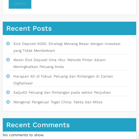
Search
Recent Posts
Slot Deposit 5000: Strategi Menang Besar dengan Investasi
yang Tidak Membebani
Mesin Slot Deposit lima ribu: Metode Pintar dalam
Meningkatkan Peluang Anda
Harapan 4D di Fokus: Peluang dan Rintangan di Zaman
Digitalisasi
Salju4D Peluang dan Rintangan pada sektor Perjudian
Mengenal Pengeluar Togel China: Fakta dan Mitos
Recent Comments
No comments to show.