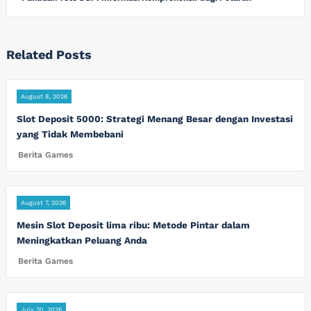
Related Posts
August 8, 2026
Slot Deposit 5000: Strategi Menang Besar dengan Investasi
yang Tidak Membebani
Berita Games
August 7, 2026
Mesin Slot Deposit lima ribu: Metode Pintar dalam
Meningkatkan Peluang Anda
Berita Games
July 30, 2026