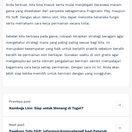
Anda terbuat, kita bisa masuk serta mulai menjelajahi beraneka macam
game yang disediakan dari penyedia sebagaimana Pragmatic Play maupun
PG Soft. Dengan akun demo slot, kita dapat mencoba beraneka fungsi
serta memahami cara kerja permainan secara total.
Setelah kita terbiasa pada game, cobalah terapkan strategi beragam agar
mengetahui strategi mana yang paling paling sesuai bagi kita. Ini
merupakan kesempatan yang baik untuk berlatih praktik sebelum beralih
beralih ke permainan slot berbayar. Gunakan waktu di slot gratis agar
mengeksplorasi serta nikmati pengalaman bermain sambil mempelajari
bagaimana cara kerja setiap permainan. Dengan cara ini ini, Anda akan
lebih siap ketika memilih untuk bermain dengan uang sungguhan.
Previous post
Kamboja Live: Siap untuk Menang di Togel?
Next post
Panduan Toto SGP: Informasi Komprehensif bagi Petaruh