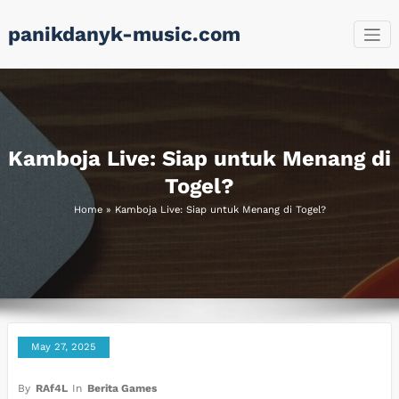
Skip
panikdanyk-music.com
to
content
Kamboja Live: Siap untuk Menang di
Togel?
Home
»
Kamboja Live: Siap untuk Menang di Togel?
May 27, 2025
By
RAf4L
In
Berita Games