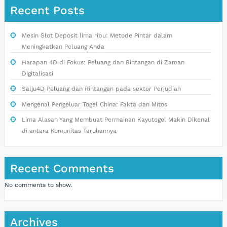
Recent Posts
Mesin Slot Deposit lima ribu: Metode Pintar dalam
Meningkatkan Peluang Anda
Harapan 4D di Fokus: Peluang dan Rintangan di Zaman
Digitalisasi
Salju4D Peluang dan Rintangan pada sektor Perjudian
Mengenal Pengeluar Togel China: Fakta dan Mitos
Lima Alasan Yang Membuat Permainan Kayutogel Makin Dikenal
di antara Komunitas Taruhannya
Recent Comments
No comments to show.
Archives