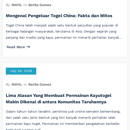
By
RAf4L
In
Berita Games
Mengenal Pengeluar Togel China: Fakta dan Mitos
Togel China telah menjadi salah satu bentuk perjudian yang populer di
berbagai kalangan masyarakat, terutama di Asia. Dengan sejarah yang
panjang dan tradisi yang kaya, permainan ini menarik perhatian banyak…
Read More
July 26, 2026
By
RAf4L
In
Berita Games
Lima Alasan Yang Membuat Permainan Kayutogel
Makin Dikenal di antara Komunitas Taruhannya
Dalam tahun-tahun terakhir, peristiwa judi online semakin berkembang,
dan salah satu jenis bentuk yang kini banyak menarik perhatian ialah
permainan kayu togel. Permainan ini memberikan pengalaman berbeda-
beda bagi juragan judi…