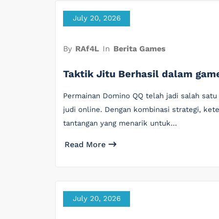
July 20, 2026
By
RAf4L
In
Berita Games
Taktik Jitu Berhasil dalam gam
Permainan Domino QQ telah jadi salah satu
judi online. Dengan kombinasi strategi, ke
tantangan yang menarik untuk…
Read More
July 20, 2026