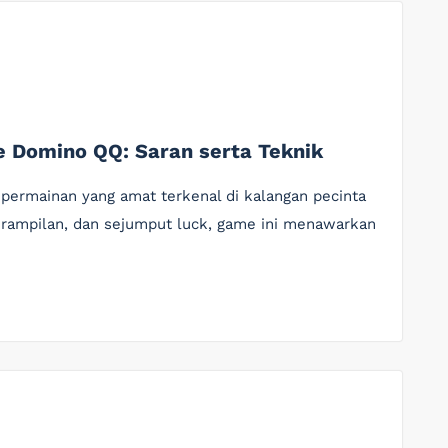
e Domino QQ: Saran serta Teknik
 permainan yang amat terkenal di kalangan pecinta
terampilan, dan sejumput luck, game ini menawarkan