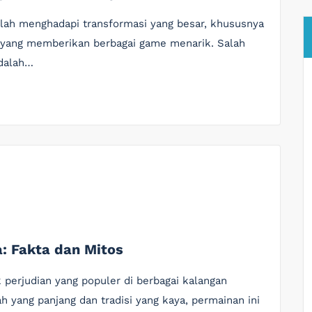
 telah menghadapi transformasi yang besar, khususnya
 yang memberikan berbagai game menarik. Salah
adalah…
: Fakta dan Mitos
 perjudian yang populer di berbagai kalangan
h yang panjang dan tradisi yang kaya, permainan ini