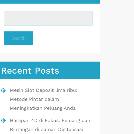
Search
Recent Posts
Mesin Slot Deposit lima ribu:
Metode Pintar dalam
Meningkatkan Peluang Anda
Harapan 4D di Fokus: Peluang dan
Rintangan di Zaman Digitalisasi