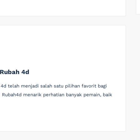
 Rubah 4d
d telah menjadi salah satu pilihan favorit bagi
ik Rubah4d menarik perhatian banyak pemain, baik