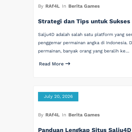
By
RAf4L
In
Berita Games
Strategi dan Tips untuk Sukses 
Salju4D adalah salah satu platform yang se
penggemar permainan angka di Indonesia. 
permainan, banyak orang yang beralih ke…
Read More
July 20, 2026
By
RAf4L
In
Berita Games
Panduan Lengkap Situs Salju4D