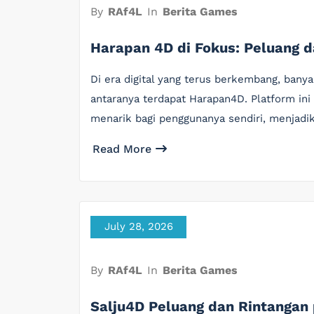
By
RAf4L
In
Berita Games
Harapan 4D di Fokus: Peluang d
Di era digital yang terus berkembang, bany
antaranya terdapat Harapan4D. Platform in
menarik bagi penggunanya sendiri, menjad
Read More
July 28, 2026
By
RAf4L
In
Berita Games
Salju4D Peluang dan Rintangan 