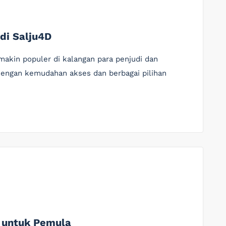
di Salju4D
makin populer di kalangan para penjudi dan
Dengan kemudahan akses dan berbagai pilihan
 untuk Pemula