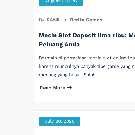
August 7, 2026
By
RAf4L
In
Berita Games
Mesin Slot Deposit lima ribu: 
Peluang Anda
Bermain di permainan mesin slot online lebi
karena munculnya banyak tipe game yang 
menang yang besar. Salah…
Read More
July 30, 2026