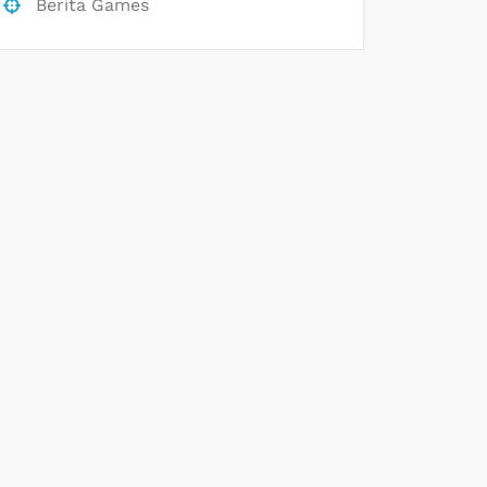
Berita Games