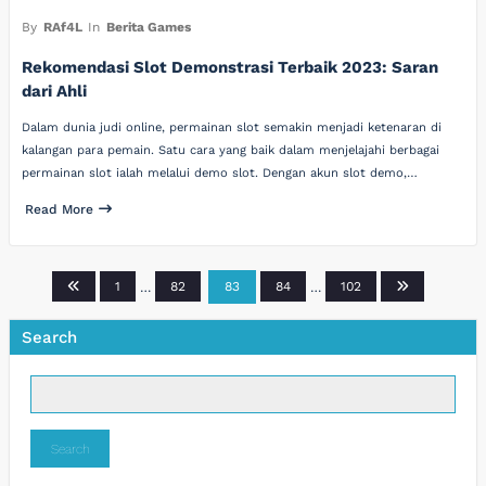
By
RAf4L
In
Berita Games
Rekomendasi Slot Demonstrasi Terbaik 2023: Saran
dari Ahli
Dalam dunia judi online, permainan slot semakin menjadi ketenaran di
kalangan para pemain. Satu cara yang baik dalam menjelajahi berbagai
permainan slot ialah melalui demo slot. Dengan akun slot demo,…
Read More
Posts
1
…
82
83
84
…
102
pagination
Search
Search