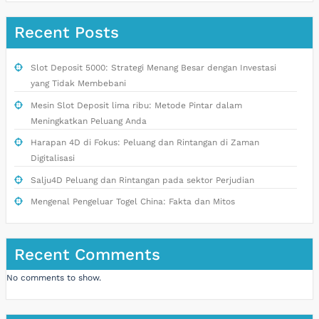
Recent Posts
Slot Deposit 5000: Strategi Menang Besar dengan Investasi
yang Tidak Membebani
Mesin Slot Deposit lima ribu: Metode Pintar dalam
Meningkatkan Peluang Anda
Harapan 4D di Fokus: Peluang dan Rintangan di Zaman
Digitalisasi
Salju4D Peluang dan Rintangan pada sektor Perjudian
Mengenal Pengeluar Togel China: Fakta dan Mitos
Recent Comments
No comments to show.