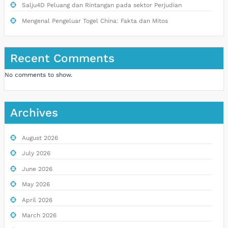
Salju4D Peluang dan Rintangan pada sektor Perjudian
Mengenal Pengeluar Togel China: Fakta dan Mitos
Recent Comments
No comments to show.
Archives
August 2026
July 2026
June 2026
May 2026
April 2026
March 2026