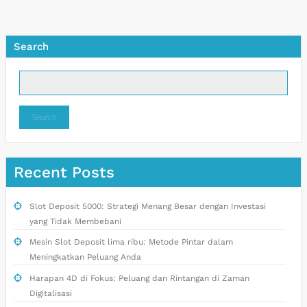
Search
Search
Recent Posts
Slot Deposit 5000: Strategi Menang Besar dengan Investasi
yang Tidak Membebani
Mesin Slot Deposit lima ribu: Metode Pintar dalam
Meningkatkan Peluang Anda
Harapan 4D di Fokus: Peluang dan Rintangan di Zaman
Digitalisasi