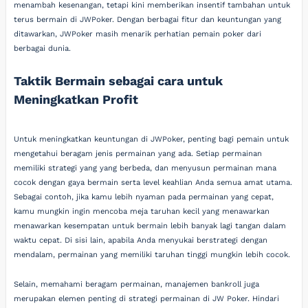
menambah kesenangan, tetapi kini memberikan insentif tambahan untuk
terus bermain di JWPoker. Dengan berbagai fitur dan keuntungan yang
ditawarkan, JWPoker masih menarik perhatian pemain poker dari
berbagai dunia.
Taktik Bermain sebagai cara untuk
Meningkatkan Profit
Untuk meningkatkan keuntungan di JWPoker, penting bagi pemain untuk
mengetahui beragam jenis permainan yang ada. Setiap permainan
memiliki strategi yang yang berbeda, dan menyusun permainan mana
cocok dengan gaya bermain serta level keahlian Anda semua amat utama.
Sebagai contoh, jika kamu lebih nyaman pada permainan yang cepat,
kamu mungkin ingin mencoba meja taruhan kecil yang menawarkan
menawarkan kesempatan untuk bermain lebih banyak lagi tangan dalam
waktu cepat. Di sisi lain, apabila Anda menyukai berstrategi dengan
mendalam, permainan yang memiliki taruhan tinggi mungkin lebih cocok.
Selain, memahami beragam permainan, manajemen bankroll juga
merupakan elemen penting di strategi permainan di JW Poker. Hindari