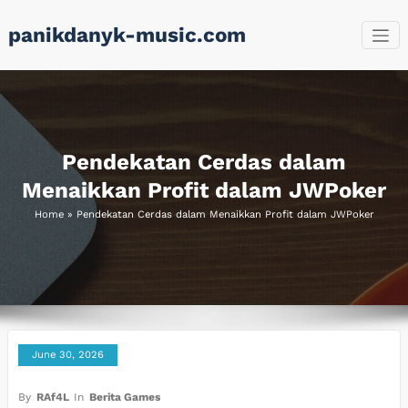
Skip
panikdanyk-music.com
to
content
Pendekatan Cerdas dalam
Menaikkan Profit dalam JWPoker
Home
»
Pendekatan Cerdas dalam Menaikkan Profit dalam JWPoker
June 30, 2026
By
RAf4L
In
Berita Games