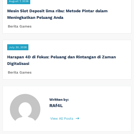
August 7, 2026
Mesin Slot Deposit lima ribu: Metode Pintar dalam
Meningkatkan Peluang Anda
Berita Games
July 30, 2026
Harapan 4D di Fokus: Peluang dan Rintangan di Zaman
Digitalisasi
Berita Games
Written by:
RAf4L
View All Posts