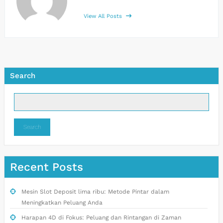
View All Posts
Search
Search
Recent Posts
Mesin Slot Deposit lima ribu: Metode Pintar dalam
Meningkatkan Peluang Anda
Harapan 4D di Fokus: Peluang dan Rintangan di Zaman