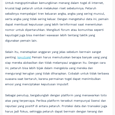
Untuk mengoptimalkan kemungkinan menang dalam togel di internet,
krusial bagi petaruh untuk melakukan riset sebelumnya. Petaruh
sebaiknya mempelajari tren keluaran angka, angka yang sering muncul,
serta angka yang tidak sering keluar. Dengan mengetahui data ini, pemain
dapat membuat keputusan yang lebih terinformasi saat menentukan
nomor untuk dipertaruhkan. Mengikuti forum atau komunitas seperti
kayutogel juga bisa memberi wawasan lebih tentang taktik yang
digunakan pemain lain.
Selain itu, menetapkan anggaran yang jelas sebelum bermain sangat
penting.
kayutogel
Pemain harus memutuskan berapa banyak uang yang
siap mereka alokasikan dan tidak melampaui anggaran itu. Dengan cara
ini, petaruh bisa lebih bijak dalam mengelola uang mereka dan
mengurangi kerugian yang tidak diharapkan. Cobalah untuk tidak terbawa
suasana saat bertaruh, karena permainan togel dapat menimbulkan
emosi yang menciptakan keputusan impulsif.
Sebagai penutup, bergabunglah dengan platform yang menawarkan toto
atas yang terpercaya. Periksa platform tersebut mempunyai lisensi dan
reputasi yang positif di antara petaruh. Proteksi data dan transaksi juga
harus jadi fokus, sehingga petaruh dapat bermain dengan tenang dan