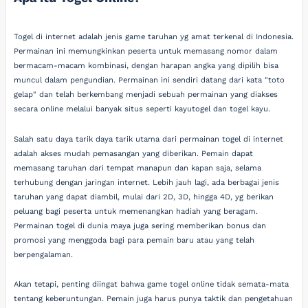
Togel di internet adalah jenis game taruhan yg amat terkenal di Indonesia.
Permainan ini memungkinkan peserta untuk memasang nomor dalam
bermacam-macam kombinasi, dengan harapan angka yang dipilih bisa
muncul dalam pengundian. Permainan ini sendiri datang dari kata "toto
gelap" dan telah berkembang menjadi sebuah permainan yang diakses
secara online melalui banyak situs seperti kayutogel dan togel kayu.
Salah satu daya tarik daya tarik utama dari permainan togel di internet
adalah akses mudah pemasangan yang diberikan. Pemain dapat
memasang taruhan dari tempat manapun dan kapan saja, selama
terhubung dengan jaringan internet. Lebih jauh lagi, ada berbagai jenis
taruhan yang dapat diambil, mulai dari 2D, 3D, hingga 4D, yg berikan
peluang bagi peserta untuk memenangkan hadiah yang beragam.
Permainan togel di dunia maya juga sering memberikan bonus dan
promosi yang menggoda bagi para pemain baru atau yang telah
berpengalaman.
Akan tetapi, penting diingat bahwa game togel online tidak semata-mata
tentang keberuntungan. Pemain juga harus punya taktik dan pengetahuan