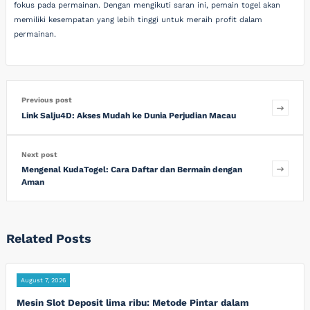
fokus pada permainan. Dengan mengikuti saran ini, pemain togel akan
memiliki kesempatan yang lebih tinggi untuk meraih profit dalam
permainan.
Previous post
Link Salju4D: Akses Mudah ke Dunia Perjudian Macau
Next post
Mengenal KudaTogel: Cara Daftar dan Bermain dengan
Aman
Related Posts
August 7, 2026
Mesin Slot Deposit lima ribu: Metode Pintar dalam