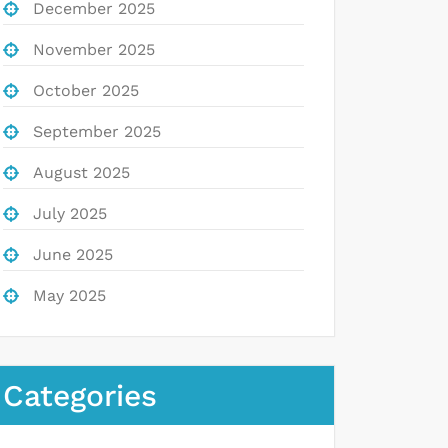
December 2025
November 2025
October 2025
September 2025
August 2025
July 2025
June 2025
May 2025
Categories