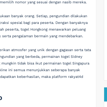
 memilih nomor yang sesuai dengan nasib mereka.
sukaan banyak orang. Setiap, pengundian dilakukan
aksi spesial bagi para peserta. Dengan banyaknya
engah peserta, togel Hongkong menawarkan peluang
ik serta pengalaman bermain yang mendebarkan.
rikan atmosfer yang unik dengan gagasan serta tata
ngundian yang berbeda, permainan togel Sidney
 mungkin tidak bisa ikut permainan togel Singapura
online ini semua menunjukkan seberapa banyak
dapatkan keberhasilan, maka platform rakyat4d
D