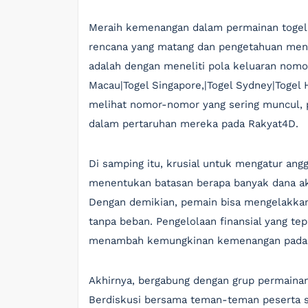
Meraih kemenangan dalam permainan togel
rencana yang matang dan pengetahuan menda
adalah dengan meneliti pola keluaran nomor 
Macau|Togel Singapore,|Togel Sydney|Togel
melihat nomor-nomor yang sering muncul, p
dalam pertaruhan mereka pada Rakyat4D.
Di samping itu, krusial untuk mengatur ang
menentukan batasan berapa banyak dana aka
Dengan demikian, pemain bisa mengelakkan 
tanpa beban. Pengelolaan finansial yang tep
menambah kemungkinan kemenangan pada 
Akhirnya, bergabung dengan grup permaina
Berdiskusi bersama teman-teman peserta s