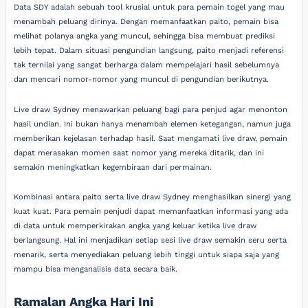
Data SDY adalah sebuah tool krusial untuk para pemain togel yang mau
menambah peluang dirinya. Dengan memanfaatkan paito, pemain bisa
melihat polanya angka yang muncul, sehingga bisa membuat prediksi
lebih tepat. Dalam situasi pengundian langsung, paito menjadi referensi
tak ternilai yang sangat berharga dalam mempelajari hasil sebelumnya
dan mencari nomor-nomor yang muncul di pengundian berikutnya.
Live draw Sydney menawarkan peluang bagi para penjud agar menonton
hasil undian. Ini bukan hanya menambah elemen ketegangan, namun juga
memberikan kejelasan terhadap hasil. Saat mengamati live draw, pemain
dapat merasakan momen saat nomor yang mereka ditarik, dan ini
semakin meningkatkan kegembiraan dari permainan.
Kombinasi antara paito serta live draw Sydney menghasilkan sinergi yang
kuat kuat. Para pemain penjudi dapat memanfaatkan informasi yang ada
di data untuk memperkirakan angka yang keluar ketika live draw
berlangsung. Hal ini menjadikan setiap sesi live draw semakin seru serta
menarik, serta menyediakan peluang lebih tinggi untuk siapa saja yang
mampu bisa menganalisis data secara baik.
Ramalan Angka Hari Ini