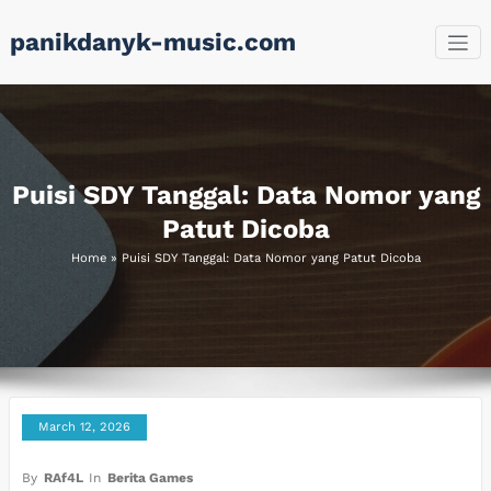
Skip
panikdanyk-music.com
to
content
Puisi SDY Tanggal: Data Nomor yang
Patut Dicoba
Home
»
Puisi SDY Tanggal: Data Nomor yang Patut Dicoba
March 12, 2026
By
RAf4L
In
Berita Games