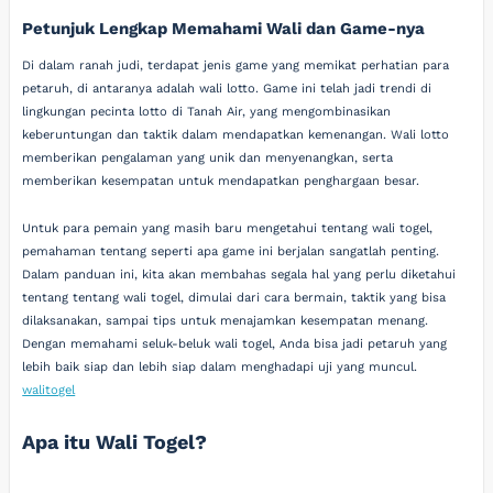
Petunjuk Lengkap Memahami Wali dan Game-nya
Di dalam ranah judi, terdapat jenis game yang memikat perhatian para
petaruh, di antaranya adalah wali lotto. Game ini telah jadi trendi di
lingkungan pecinta lotto di Tanah Air, yang mengombinasikan
keberuntungan dan taktik dalam mendapatkan kemenangan. Wali lotto
memberikan pengalaman yang unik dan menyenangkan, serta
memberikan kesempatan untuk mendapatkan penghargaan besar.
Untuk para pemain yang masih baru mengetahui tentang wali togel,
pemahaman tentang seperti apa game ini berjalan sangatlah penting.
Dalam panduan ini, kita akan membahas segala hal yang perlu diketahui
tentang tentang wali togel, dimulai dari cara bermain, taktik yang bisa
dilaksanakan, sampai tips untuk menajamkan kesempatan menang.
Dengan memahami seluk-beluk wali togel, Anda bisa jadi petaruh yang
lebih baik siap dan lebih siap dalam menghadapi uji yang muncul.
walitogel
Apa itu Wali Togel?