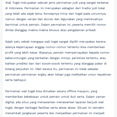
Wali Togel merupakan sebuah jenis permainan judi yang sangat terkenal
di Indonesia. Permainan ini merupakan sebagian dari tradisi judi lokal
yang telah ada sejak lama. Konsepnya mirip dari togel pada umumnya,
namun dengan variasi dan aturan dan digunakan yang membuatnya
berminat untuk pemain. Dalam permainan ini, peserta memilih nomor
dinilai dianggap makna makna khusus atau pengalaman pribadi.
Salah satu sebab mengapa wali togel sangat dipilih merupakan karena
adanya kepercayaan anggap nomor-nomor tertentu bisa memberikan
profit yang lebih besar. Biasanya, pemain mempercayakan kepada nomor
keberuntungan yang berkaitan dengan mimpi, peristiwa tertentu, atau
bahkan prediksi dari dari sosok-sosok tertentu yang dianggap pakar di
bidang perjudian ini. Oleh karena itu, permainan ini tidak sekadar
permainan permainan angka, akan tetapi juga melibatkan unsur keyakinan
serta takhayul.
Permainan wali togel bisa dimaikan secara offline maupun, yang
memberikan kebebasan untuk pemain untuk ikut serta. Dalam zaman
digital, ada situs yang menawarkan menawarkan layanan berjudi wali
togel, dengan berbagai fasilitas serta akses akses. Situasi ini semakin
menambah jangkauan peserta dan menjadikan permainan ini menjadi