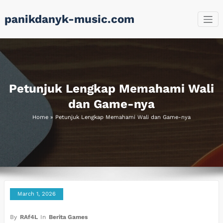
Skip
panikdanyk-music.com
to
content
Petunjuk Lengkap Memahami Wali
dan Game-nya
Home
»
Petunjuk Lengkap Memahami Wali dan Game-nya
March 1, 2026
By
RAf4L
In
Berita Games