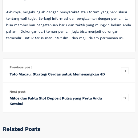
Akhirnya, bergabunglah dengan masyarakat atau forum yang berdiskusi
tentang wali togel. Berbagi informasi dan pengalaman dengan pemain lain
bisa memberikan pengetahuan baru dan taktik yang mungkin belum Anda
pahami. Dukungan dari teman pemain juga bisa menjadi dorongan
tersendiri untuk terus menuntut ilmu dan maju dalam permainan ini.
Previous post
Toto Macau: Strategi Cerdas untuk Memenangkan 4D
Next post
Mitos dan Fakta Slot Deposit Pulsa yang Perlu Anda
Ketahui
Related Posts