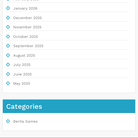
January 2026
December 2025
November 2025
October 2025
September 2025
August 2025
July 2025
June 2025
May 2025
Categories
Berita Games