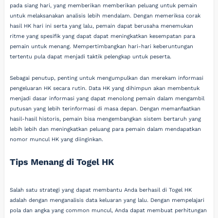
pada siang hari, yang memberikan memberikan peluang untuk pemain
untuk melaksanakan analisis lebih mendalam. Dengan memeriksa corak
hasil HK hari ini serta yang lalu, pemain dapat berusaha menemukan
ritme yang spesifik yang dapat dapat meningkatkan kesempatan para
pemain untuk menang. Mempertimbangkan hari-hari keberuntungan
tertentu pula dapat menjadi taktik pelengkap untuk peserta.
Sebagai penutup, penting untuk mengumpulkan dan merekam informasi
pengeluaran HK secara rutin. Data HK yang dihimpun akan membentuk
menjadi dasar informasi yang dapat menolong pemain dalam mengambil
putusan yang lebih terinformasi di masa depan. Dengan memanfaatkan
hasil-hasil historis, pemain bisa mengembangkan sistem bertaruh yang
lebih lebih dan meningkatkan peluang para pemain dalam mendapatkan
nomor muncul HK yang diinginkan.
Tips Menang di Togel HK
Salah satu strategi yang dapat membantu Anda berhasil di Togel HK
adalah dengan menganalisis data keluaran yang lalu. Dengan mempelajari
pola dan angka yang common muncul, Anda dapat membuat perhitungan