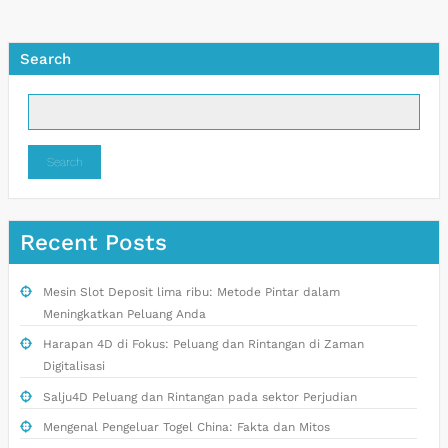
Search
Search
Recent Posts
Mesin Slot Deposit lima ribu: Metode Pintar dalam
Meningkatkan Peluang Anda
Harapan 4D di Fokus: Peluang dan Rintangan di Zaman
Digitalisasi
Salju4D Peluang dan Rintangan pada sektor Perjudian
Mengenal Pengeluar Togel China: Fakta dan Mitos