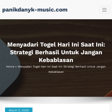
Skip
panikdanyk-music.com
to
content
Menyadari Togel Hari Ini Saat Ini:
Strategi Berhasil Untuk Jangan
Kebablasan
Home
»
Menyadari Togel Hari Ini Saat Ini: Strategi Berhasil Untuk Jangan
Kebablasan
March 3, 2026