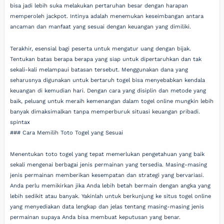
bisa jadi lebih suka melakukan pertaruhan besar dengan harapan
memperoleh jackpot. Intinya adalah menemukan keseimbangan antara
ancaman dan manfaat yang sesuai dengan keuangan yang dimiliki.
Terakhir, esensial bagi peserta untuk mengatur uang dengan bijak.
Tentukan batas berapa berapa yang siap untuk dipertaruhkan dan tak
sekali-kali melampaui batasan tersebut. Menggunakan dana yang
seharusnya digunakan untuk bertaruh togel bisa menyebabkan kendala
keuangan di kemudian hari. Dengan cara yang disiplin dan metode yang
baik, peluang untuk meraih kemenangan dalam togel online mungkin lebih
banyak dimaksimalkan tanpa memperburuk situasi keuangan pribadi.
spintax
### Cara Memilih Toto Togel yang Sesuai
Menentukan toto togel yang tepat memerlukan pengetahuan yang baik
sekali mengenai berbagai jenis permainan yang tersedia. Masing-masing
jenis permainan memberikan kesempatan dan strategi yang bervariasi.
Anda perlu memikirkan jika Anda lebih betah bermain dengan angka yang
lebih sedikit atau banyak. Yakinlah untuk berkunjung ke situs togel online
yang menyediakan data lengkap dan jelas tentang masing-masing jenis
permainan supaya Anda bisa membuat keputusan yang benar.