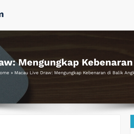
m
aw: Mengungkap Kebenaran 
ome
»
Macau Live Draw: Mengungkap Kebenaran di Balik Ang