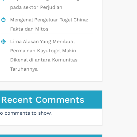
pada sektor Perjudian
Mengenal Pengeluar Togel China:
Fakta dan Mitos
Lima Alasan Yang Membuat
Permainan Kayutogel Makin
Dikenal di antara Komunitas
Taruhannya
Recent Comments
o comments to show.