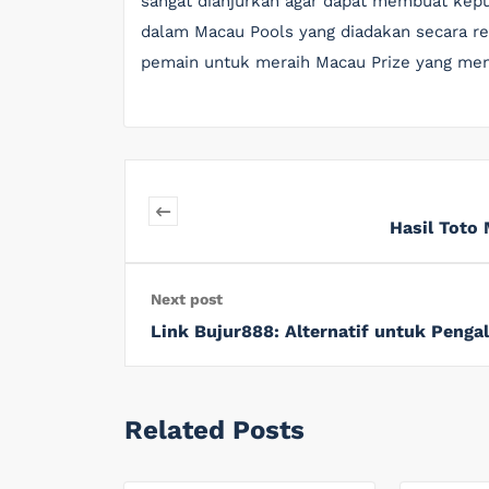
sangat dianjurkan agar dapat membuat keputu
dalam Macau Pools yang diadakan secara r
pemain untuk meraih Macau Prize yang men
Hasil Toto
Next post
Link Bujur888: Alternatif untuk Peng
Related Posts