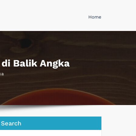
Home
di Balik Angka
ka
Search