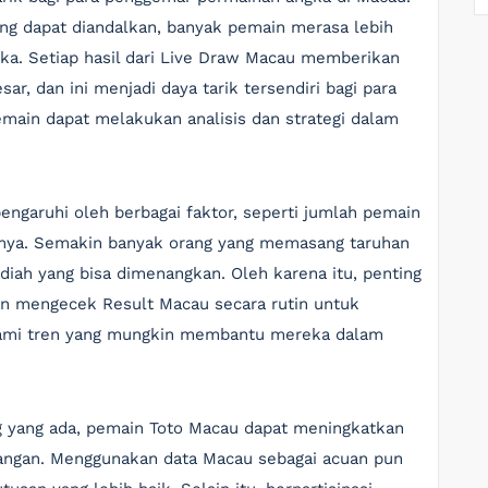
ang dapat diandalkan, banyak pemain merasa lebih
ka. Setiap hasil dari Live Draw Macau memberikan
 dan ini menjadi daya tarik tersendiri bagi para
pemain dapat melakukan analisis dan strategi dalam
ngaruhi oleh berbagai faktor, seperti jumlah pemain
umya. Semakin banyak orang yang memasang taruhan
diah yang bisa dimenangkan. Oleh karena itu, penting
an mengecek Result Macau secara rutin untuk
hami tren yang mungkin membantu mereka dalam
yang ada, pemain Toto Macau dapat meningkatkan
ngan. Menggunakan data Macau sebagai acuan pun