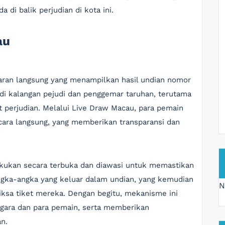
 di balik perjudian di kota ini.
au
aran langsung yang menampilkan hasil undian nomor
r di kalangan pejudi dan penggemar taruhan, terutama
t perjudian. Melalui Live Draw Macau, para pemain
cara langsung, yang memberikan transparansi dan
kukan secara terbuka dan diawasi untuk memastikan
angka-angka yang keluar dalam undian, yang kemudian
N
ksa tiket mereka. Dengan begitu, mekanisme ini
gara dan para pemain, serta memberikan
n.