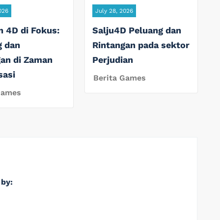
026
July 28, 2026
 4D di Fokus:
Salju4D Peluang dan
g dan
Rintangan pada sektor
gan di Zaman
Perjudian
sasi
Berita Games
Games
 by: