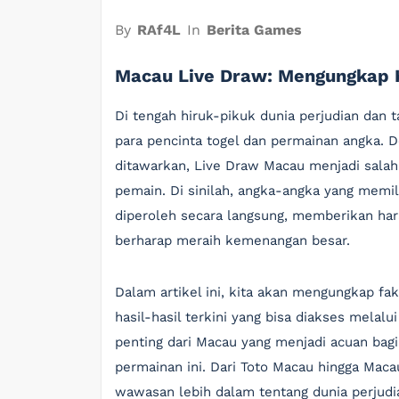
By
RAf4L
In
Berita Games
Macau Live Draw: Mengungkap K
Di tengah hiruk-pikuk dunia perjudian dan 
para pencinta togel dan permainan angka.
ditawarkan, Live Draw Macau menjadi salah
pemain. Di sinilah, angka-angka yang memi
diperoleh secara langsung, memberikan ha
berharap meraih kemenangan besar.
Dalam artikel ini, kita akan mengungkap fa
hasil-hasil terkini yang bisa diakses mela
penting dari Macau yang menjadi acuan bag
permainan ini. Dari Toto Macau hingga Mac
wawasan lebih dalam tentang dunia perjudi