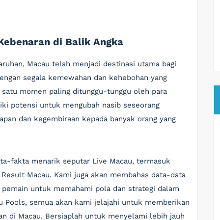
ebenaran di Balik Angka
taruhan, Macau telah menjadi destinasi utama bagi
 Dengan segala kemewahan dan kehebohan yang
 satu momen paling ditunggu-tunggu oleh para
liki potensi untuk mengubah nasib seseorang
rapan dan kegembiraan kepada banyak orang yang
kta-fakta menarik seputar Live Macau, termasuk
lui Result Macau. Kami juga akan membahas data-data
i pemain untuk memahami pola dan strategi dalam
au Pools, semua akan kami jelajahi untuk memberikan
an di Macau. Bersiaplah untuk menyelami lebih jauh