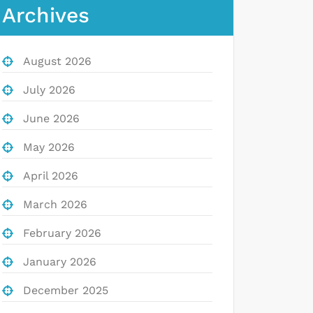
Archives
August 2026
July 2026
June 2026
May 2026
April 2026
March 2026
February 2026
January 2026
December 2025