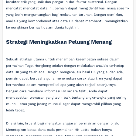
karakteristik yang unik dan pengaruh dari faktor eksternal. Dengan
mencatat mencatat data ini, pemain dapat mengidentifikasi masa spesifik
yang lebih menguntungkan bagi melakukan taruhan. Dengan demikian,
analisis yang komprehensif atas data HK dapat membantu meningkatkan
kemungkinan berhasil dalam dunia togel ini.
Strategi Meningkatkan Peluang Menang
Sebuah strategi utama untuk menambah kesempatan sukses dalam
permainan Togel Hongkong adalah dengan melakukan analisis terhadap
data HK yang telah ada. Dengan menganalisis hasil HK yang sudah ada,
pemain dapat berusaha guna menemukan corak atau tren yang dapat
bermanfaat dalam memprediksi apa yang akan terjadi selanjutnya.
Dengan cara merekam informasi HK secara teliti, Anda dapat
mendapatkan wawasan yang lebih baik tentang angka-angka yang sering
muncul atau yang jarang muncul, agar dapat mengambil pilihan yang
lebih tepat.
Di sisi lain, krusial bagi mengatur anggaran permainan dengan bijak.
Menetapkan batas dana pada permainan HK Lotto bukan hanya