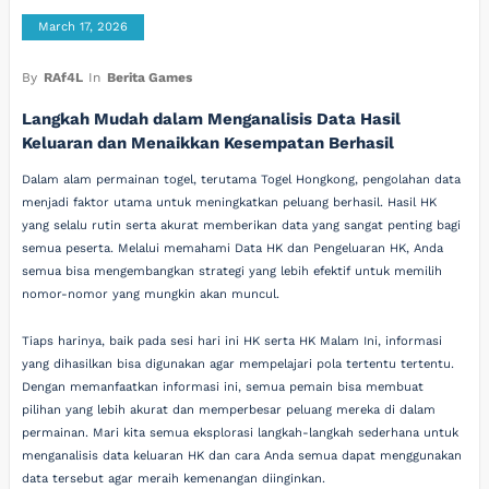
March 17, 2026
By
RAf4L
In
Berita Games
Langkah Mudah dalam Menganalisis Data Hasil
Keluaran dan Menaikkan Kesempatan Berhasil
Dalam alam permainan togel, terutama Togel Hongkong, pengolahan data
menjadi faktor utama untuk meningkatkan peluang berhasil. Hasil HK
yang selalu rutin serta akurat memberikan data yang sangat penting bagi
semua peserta. Melalui memahami Data HK dan Pengeluaran HK, Anda
semua bisa mengembangkan strategi yang lebih efektif untuk memilih
nomor-nomor yang mungkin akan muncul.
Tiaps harinya, baik pada sesi hari ini HK serta HK Malam Ini, informasi
yang dihasilkan bisa digunakan agar mempelajari pola tertentu tertentu.
Dengan memanfaatkan informasi ini, semua pemain bisa membuat
pilihan yang lebih akurat dan memperbesar peluang mereka di dalam
permainan. Mari kita semua eksplorasi langkah-langkah sederhana untuk
menganalisis data keluaran HK dan cara Anda semua dapat menggunakan
data tersebut agar meraih kemenangan diinginkan.