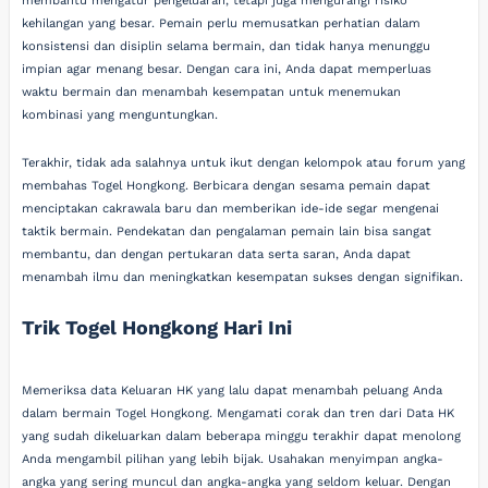
membantu mengatur pengeluaran, tetapi juga mengurangi risiko
kehilangan yang besar. Pemain perlu memusatkan perhatian dalam
konsistensi dan disiplin selama bermain, dan tidak hanya menunggu
impian agar menang besar. Dengan cara ini, Anda dapat memperluas
waktu bermain dan menambah kesempatan untuk menemukan
kombinasi yang menguntungkan.
Terakhir, tidak ada salahnya untuk ikut dengan kelompok atau forum yang
membahas Togel Hongkong. Berbicara dengan sesama pemain dapat
menciptakan cakrawala baru dan memberikan ide-ide segar mengenai
taktik bermain. Pendekatan dan pengalaman pemain lain bisa sangat
membantu, dan dengan pertukaran data serta saran, Anda dapat
menambah ilmu dan meningkatkan kesempatan sukses dengan signifikan.
Trik Togel Hongkong Hari Ini
Memeriksa data Keluaran HK yang lalu dapat menambah peluang Anda
dalam bermain Togel Hongkong. Mengamati corak dan tren dari Data HK
yang sudah dikeluarkan dalam beberapa minggu terakhir dapat menolong
Anda mengambil pilihan yang lebih bijak. Usahakan menyimpan angka-
angka yang sering muncul dan angka-angka yang seldom keluar. Dengan