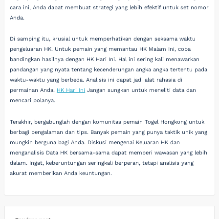
cara ini, Anda dapat membuat strategi yang lebih efektif untuk set nomor
Anda.
Di samping itu, krusial untuk memperhatikan dengan seksama waktu
pengeluaran HK. Untuk pemain yang memantau HK Malam Ini, coba
bandingkan hasilnya dengan HK Hari Ini. Hal ini sering kali menawarkan
pandangan yang nyata tentang kecenderungan angka angka tertentu pada
waktu-waktu yang berbeda. Analisis ini dapat jadi alat rahasia di
permainan Anda.
HK Hari Ini
Jangan sungkan untuk meneliti data dan
mencari polanya.
Terakhir, bergabunglah dengan komunitas pemain Togel Hongkong untuk
berbagi pengalaman dan tips. Banyak pemain yang punya taktik unik yang
mungkin berguna bagi Anda. Diskusi mengenai Keluaran HK dan
menganalisis Data HK bersama-sama dapat memberi wawasan yang lebih
dalam. Ingat, keberuntungan seringkali berperan, tetapi analisis yang
akurat memberikan Anda keuntungan.