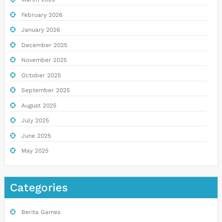
February 2026
January 2026
December 2025
November 2025
October 2025
September 2025
August 2025
July 2025
June 2025
May 2025
Categories
Berita Games