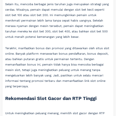
Selain itu, mencoba berbagai jenis taruhan juga merupakan strategi yang
cerdas. Misalnya, pemain dapat memulai dengan slot bet kecil seperti
slot bet 100 atau slot bet 200. Ini memungkinkan pemain untuk
menikmati permainan lebih lama tanpa cepat habis uangnya. Setelah
merasa nyaman dengan mesin tersebut, pemain dapat meningkatkan
taruhan mereka ke slot bet 300, slot bet 400, atau bahkan slot bet 500
untuk meraih potensi kemenangan yang lebih besar.
Terakhir, manfaatkan bonus dan promosi yang ditawarkan oleh situs slot
online. Banyak platform menawarkan bonus pendaftaran, bonus deposit,
atau bahkan putaran gratis untuk permainan tertentu. Dengan
memanfaatkan bonus ini, pemain tidak hanya bisa mencoba berbagai
mesin slot, tetapi juga meningkatkan peluang untuk menang tanpa
mengeluarkan lebih banyak uang. Jadi, pastikan untuk selalu mencari
informasi tentang promosi terbaru dan memanfaatkan link slot online
yang terpercaya.
Rekomendasi Slot Gacor dan RTP Tinggi
Untuk meningkatkan peluang menang, memilih slot gacor dengan RTP