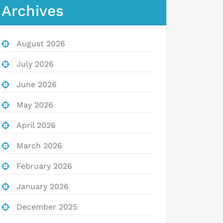
Archives
August 2026
July 2026
June 2026
May 2026
April 2026
March 2026
February 2026
January 2026
December 2025