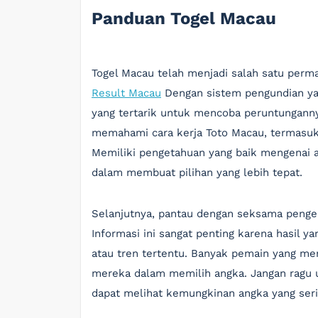
Panduan Togel Macau
Togel Macau telah menjadi salah satu perma
Result Macau
Dengan sistem pengundian ya
yang tertarik untuk mencoba peruntungann
memahami cara kerja Toto Macau, termasuk
Memiliki pengetahuan yang baik mengenai
dalam membuat pilihan yang lebih tepat.
Selanjutnya, pantau dengan seksama pengel
Informasi ini sangat penting karena hasil y
atau tren tertentu. Banyak pemain yang me
mereka dalam memilih angka. Jangan ragu u
dapat melihat kemungkinan angka yang ser