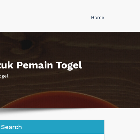
Home
tuk Pemain Togel
ogel
Search