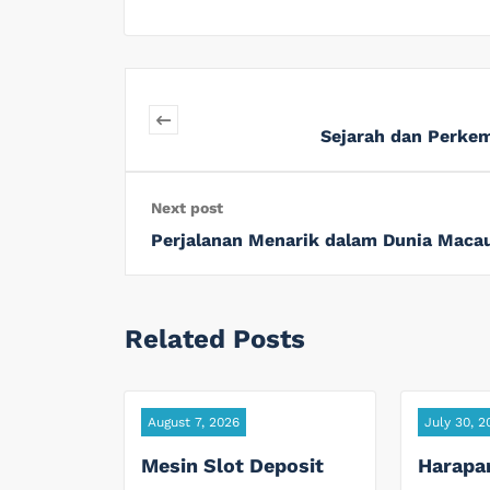
Sejarah dan Perke
Next post
Perjalanan Menarik dalam Dunia Maca
Related Posts
August 7, 2026
July 30, 2
Mesin Slot Deposit
Harapan