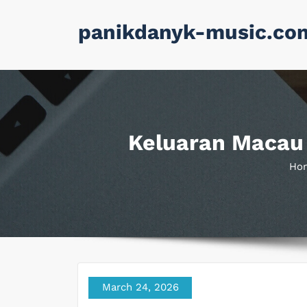
Skip
panikdanyk-music.co
to
content
Keluaran Macau 
Ho
March 24, 2026