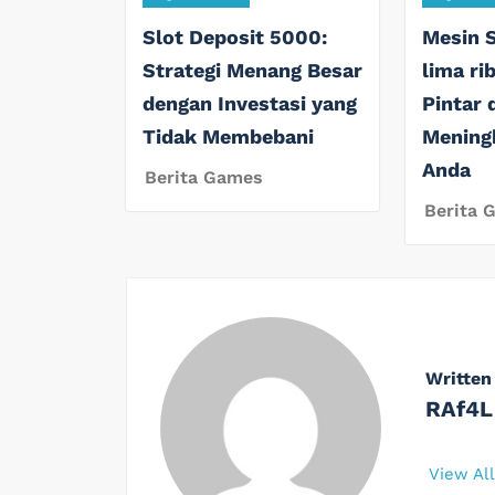
Slot Deposit 5000:
Mesin S
Strategi Menang Besar
lima ri
dengan Investasi yang
Pintar
Tidak Membebani
Mening
Anda
Berita Games
Berita 
Written
RAf4L
View Al