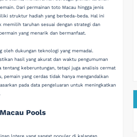
emain. Dari permainan toto Macau hingga jenis
iliki struktur hadiah yang berbeda-beda. Hal ini
memilih taruhan sesuai dengan strategi dan
bermain yang menarik dan bermanfaat.
ung oleh dukungan teknologi yang memadai.
stikan hasil yang akurat dan waktu pengumuman
tentang keberuntungan, tetapi juga analisis cermat
tu, pemain yang cerdas tidak hanya mengandalkan
idasarkan pada data pengeluaran untuk meningkatkan
.
 Macau Pools
nan lotere yang sangat populer di kalangan