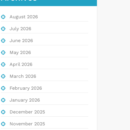
August 2026
July 2026
June 2026
May 2026
April 2026
March 2026
February 2026
January 2026
December 2025
November 2025