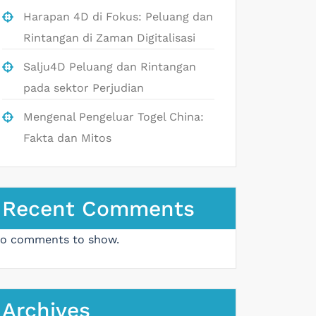
Harapan 4D di Fokus: Peluang dan
Rintangan di Zaman Digitalisasi
Salju4D Peluang dan Rintangan
pada sektor Perjudian
Mengenal Pengeluar Togel China:
Fakta dan Mitos
Recent Comments
o comments to show.
Archives