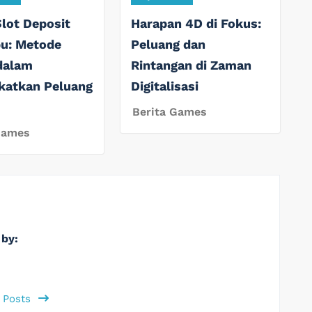
lot Deposit
Harapan 4D di Fokus:
bu: Metode
Peluang dan
 dalam
Rintangan di Zaman
katkan Peluang
Digitalisasi
Berita Games
Games
 by:
l Posts