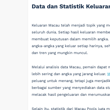
Data dan Statistik Keluar
Keluaran Macau telah menjadi topik yang m
seluruh dunia. Setiap hasil keluaran memb
membuat keputusan dalam memilih angka. D
angka-angka yang keluar setiap harinya, s
dan tren yang mungkin muncul.
Melalui analisis data Macau, pemain dapa
lebih sering dan angka yang jarang keluar.
M
peluang untuk menang, tetapi juga menjad
berbagai sumber yang menyediakan data st
melacak hasil pengeluaran dan merumuskan 
Selain itu, statistik dari Macau Pools ju