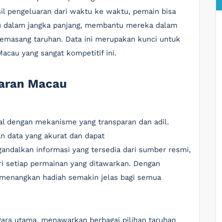
l pengeluaran dari waktu ke waktu, pemain bisa
u dalam jangka panjang, membantu mereka dalam
emasang taruhan. Data ini merupakan kunci untuk
cau yang sangat kompetitif ini.
uaran Macau
l dengan mekanisme yang transparan dan adil.
an data yang akurat dan dapat
ndalkan informasi yang tersedia dari sumber resmi,
ri setiap permainan yang ditawarkan. Dengan
menangkan hadiah semakin jelas bagi semua
gara utama, menawarkan berbagai pilihan taruhan