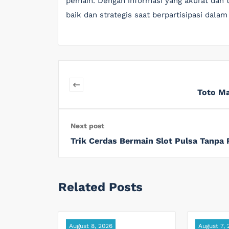
pemain. Dengan informasi yang akurat dan 
baik dan strategis saat berpartisipasi dala
Toto Ma
Next post
Trik Cerdas Bermain Slot Pulsa Tanpa 
Related Posts
August 8, 2026
August 7,