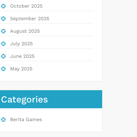
October 2025
September 2025
August 2025
July 2025
June 2025
May 2025
Categories
Berita Games