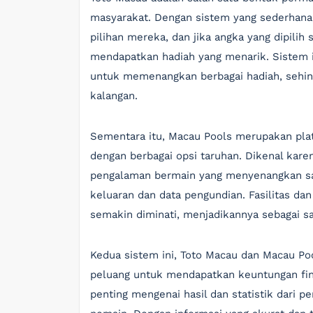
masyarakat. Dengan sistem yang sederhana
pilihan mereka, dan jika angka yang dipili
mendapatkan hadiah yang menarik. Sistem i
untuk memenangkan berbagai hadiah, sehing
kalangan.
Sementara itu, Macau Pools merupakan pla
dengan berbagai opsi taruhan. Dikenal ka
pengalaman bermain yang menyenangkan sa
keluaran dan data pengundian. Fasilitas 
semakin diminati, menjadikannya sebagai sa
Kedua sistem ini, Toto Macau dan Macau Poo
peluang untuk mendapatkan keuntungan fin
penting mengenai hasil dan statistik dari 