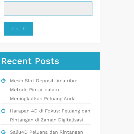
Search
Recent Posts
Mesin Slot Deposit lima ribu:
Metode Pintar dalam
Meningkatkan Peluang Anda
Harapan 4D di Fokus: Peluang dan
Rintangan di Zaman Digitalisasi
Salju4D Peluang dan Rintangan