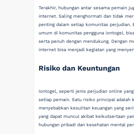
Terakhir, hubungan antar sesama pemain jug
internet. Saling menghormati dan tidak mer
penting dalam setiap komunitas perjudian. B
umum di komunitas pengguna iontogel, bi
serta penuh dengan mendukung. Dengan menga
internet bisa menjadi kegiatan yang menye
Risiko dan Keuntungan
Iontogel, seperti jenis perjudian online yan
setiap pemain. Satu risiko principal adalah
menyebabkan kesulitan keuangan yang serius 
yang dapat muncul akibat keikutsertaan yan
hubungan pribadi dan kesehatan mental pe