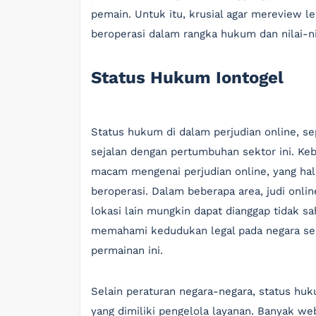
pemain. Untuk itu, krusial agar mereview l
beroperasi dalam rangka hukum dan nilai-nil
Status Hukum Iontogel
Status hukum di dalam perjudian online, sep
sejalan dengan pertumbuhan sektor ini. K
macam mengenai perjudian online, yang hal
beroperasi. Dalam beberapa area, judi onli
lokasi lain mungkin dapat dianggap tidak sa
memahami kedudukan legal pada negara se
permainan ini.
Selain peraturan negara-negara, status huku
yang dimiliki pengelola layanan. Banyak w