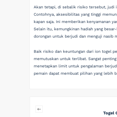
Akan tetapi, di sebalik risiko tersebut, ju
Contohnya, aksesibilitas yang tinggi memun
kapan saja. Ini memberikan kenyamanan yang
Selain itu, kemungkinan hadiah yang besar
dorongan untuk berjudi dan menguji nasib 
Baik risiko dan keuntungan dari ion togel p
memutuskan untuk terlibat. Sangat penting
menetapkan limit untuk pengalaman berjudi
pemain dapat membuat pilihan yang lebih bi
Togel 