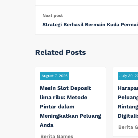
Next post
Strategi Berhasil Bermain Kuda Perma
Related Posts
August 7, 2026
July 30, 2
Mesin Slot Deposit
Harapan
lima ribu: Metode
Peluan
Pintar dalam
Rintan
Meningkatkan Peluang
Digitali
Anda
Berita 
Berita Games