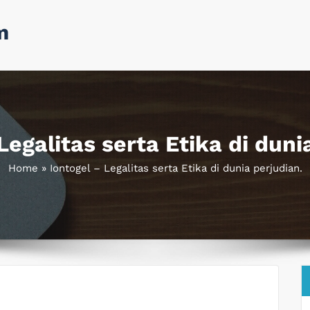
m
Legalitas serta Etika di duni
Home
»
Iontogel – Legalitas serta Etika di dunia perjudian.