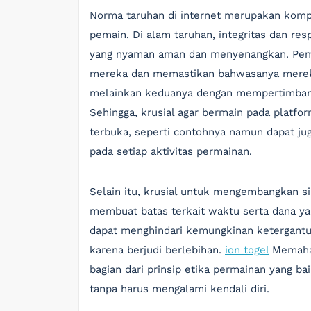
Norma taruhan di internet merupakan kompo
pemain. Di alam taruhan, integritas dan r
yang nyaman aman dan menyenangkan. Pema
mereka dan memastikan bahwasanya mereka
melainkan keduanya dengan mempertimbangk
Sehingga, krusial agar bermain pada platfo
terbuka, seperti contohnya namun dapat ju
pada setiap aktivitas permainan.
Selain itu, krusial untuk mengembangkan s
membuat batas terkait waktu serta dana y
dapat menghindari kemungkinan ketergantu
karena berjudi berlebihan.
ion togel
Memaham
bagian dari prinsip etika permainan yang b
tanpa harus mengalami kendali diri.