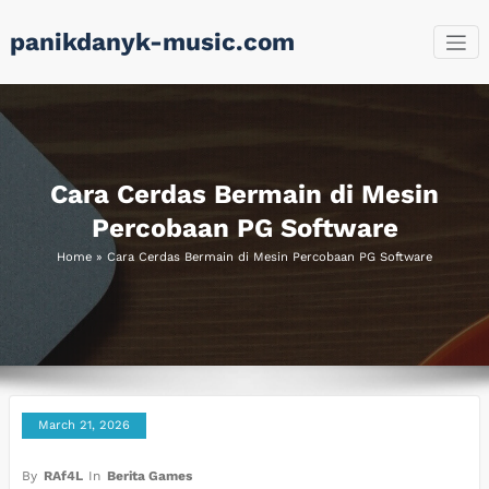
Skip
panikdanyk-music.com
to
content
Cara Cerdas Bermain di Mesin
Percobaan PG Software
Home
»
Cara Cerdas Bermain di Mesin Percobaan PG Software
March 21, 2026
By
RAf4L
In
Berita Games