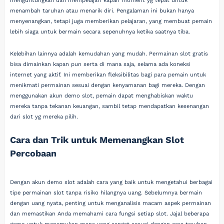
menguntungkan dan mempelajari kapan moment yg tepat untuk
menambah taruhan atau menarik diri. Pengalaman ini bukan hanya
menyenangkan, tetapi juga memberikan pelajaran, yang membuat pemain
lebih siaga untuk bermain secara sepenuhnya ketika saatnya tiba.
Kelebihan lainnya adalah kemudahan yang mudah. Permainan slot gratis
bisa dimainkan kapan pun serta di mana saja, selama ada koneksi
internet yang aktif. Ini memberikan fleksibilitas bagi para pemain untuk
menikmati permainan sesuai dengan kenyamanan bagi mereka. Dengan
menggunakan akun demo slot, pemain dapat menghabiskan waktu
mereka tanpa tekanan keuangan, sambil tetap mendapatkan kesenangan
dari slot yg mereka pilih.
Cara dan Trik untuk Memenangkan Slot
Percobaan
Dengan akun demo slot adalah cara yang baik untuk mengetahui berbagai
tipe permainan slot tanpa risiko hilangnya uang. Sebelumnya bermain
dengan uang nyata, penting untuk menganalisis macam aspek permainan
dan memastikan Anda memahami cara fungsi setiap slot. Jajal beberapa