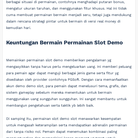
berbagai situasi di permainan, contohnya menghadapi putaran bonus,
mengatur ukuran taruhan, dan menggunakan fitur khusus. Hal ini tidak
cuma membuat permainan bermain menjadi seru, tetapi juga mendukung
dalam rencana strategi pintar untuk bermain di versi real money di
kemudian hari.
Keuntungan Bermain Permainan Slot Demo
Memainkan permainan slot demo memberikan pengalaman yg
mengasyikkan tanpa harus perlu mengeluarkan uang. Ini memberi peluang
para pemain agar dapat menguji berbagai jenis game serta fitur yg
disediakan oleh provider contohnya PGSoft. Dengan cara memanfaatkan
akun demo demo slot, para pemain dapat menelusuri tema, grafis, dan
sistem gameplay sebelum mereka menentukan untuk bermain
menggunakan uang sungguhan sungguhan. Ini sangat membantu untuk
membangun pengetahuan serta taktik yb lebih baik.
Di samping itu, permainan slot demo slot menawarkan kesempatan
untuk mengasah keterampilan serta mendapatkan adrenalin permainan
dari tanpa risiko nol. Pemain dapat menemukan kombinasi paling