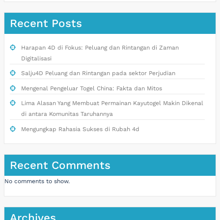
Recent Posts
Harapan 4D di Fokus: Peluang dan Rintangan di Zaman
Digitalisasi
Salju4D Peluang dan Rintangan pada sektor Perjudian
Mengenal Pengeluar Togel China: Fakta dan Mitos
Lima Alasan Yang Membuat Permainan Kayutogel Makin Dikenal
di antara Komunitas Taruhannya
Mengungkap Rahasia Sukses di Rubah 4d
Recent Comments
No comments to show.
Archives