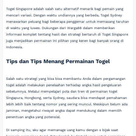
Togel Singapore adalah salah satu alternatif menarik bagi pemain yang
mencari variasi. Dengan waktu undiannya yang berbeda, Togel Sydney
menawarkan peluang bagi beberapa penggemar untuk memasang taruhan
di waktu yang luwes. Dukungan dari Warga88 dalam memberikan
informasi komplet tentang hasil dan strategi bertaruh di Togel Singapore
juga menjadikan permainan ini pilihan yang keren bagi banyak orang di
Indonesia.
Tips dan Tips Menang Permainan Togel
Salah satu strategi yang bisa bisa membantu Anda dalam pergamangan
togel adalah melakukan penelaahan terhadap angka hasil pengeluaran
sebelumnya. Melalui mempelajari pola dan tren di permainan togel
Singapura, Hongkong, serta Sydney, saudara bisa mendapat pemahaman
lebih lebih baik tentang nomor yang sering muncul. Meskipun belum ada
jaminan, mengetahui riwayat angka dapat mendukung dalam memilih
penentuan angka yang potensial.
Di samping itu, aku agar memanage uang kamu dengan s bijak saat