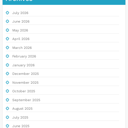
July 2026
June 2026
May 2026
April 2026
March 2026
February 2026
January 2026
December 2025
November 2025
October 2025
September 2025
August 2025
July 2025
June 2025