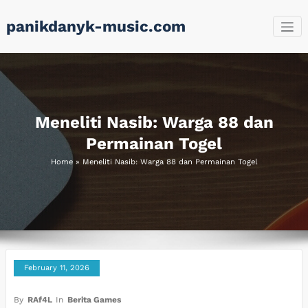
Skip
panikdanyk-music.com
to
content
Meneliti Nasib: Warga 88 dan
Permainan Togel
Home
»
Meneliti Nasib: Warga 88 dan Permainan Togel
February 11, 2026
By
RAf4L
In
Berita Games