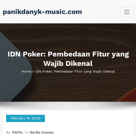
Skip
panikdanyk-music.com
to
content
IDN Poker: Pembedaan Fitur yang
Wajib Dikenal
Home
»
IDN Poker: Pembedaan Fitur yang Wajib Dikenal
February 19, 2026
By
RAf4L
In
Berita Games