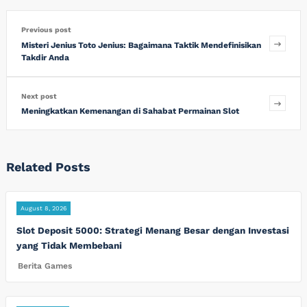
Previous post
Misteri Jenius Toto Jenius: Bagaimana Taktik Mendefinisikan
Takdir Anda
Next post
Meningkatkan Kemenangan di Sahabat Permainan Slot
Related Posts
August 8, 2026
Slot Deposit 5000: Strategi Menang Besar dengan Investasi
yang Tidak Membebani
Berita Games