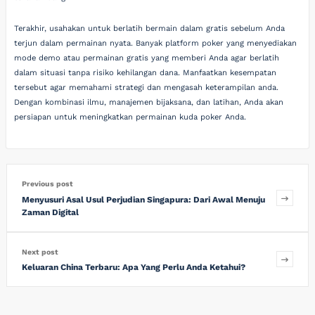
Terakhir, usahakan untuk berlatih bermain dalam gratis sebelum Anda
terjun dalam permainan nyata. Banyak platform poker yang menyediakan
mode demo atau permainan gratis yang memberi Anda agar berlatih
dalam situasi tanpa risiko kehilangan dana. Manfaatkan kesempatan
tersebut agar memahami strategi dan mengasah keterampilan anda.
Dengan kombinasi ilmu, manajemen bijaksana, dan latihan, Anda akan
persiapan untuk meningkatkan permainan kuda poker Anda.
Previous post
Menyusuri Asal Usul Perjudian Singapura: Dari Awal Menuju
Zaman Digital
Next post
Keluaran China Terbaru: Apa Yang Perlu Anda Ketahui?