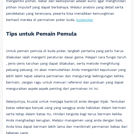
mengambil pilihan. Sabar dan kedisiplinan adalah kunci agar menghindari
pilihan impulsif yang dapat berbahaya. Melalui analisis yang detail serta
pendekatan yang terencana, peserta bisa menaikkan kemungkinan
berhasil mereka di permainan poker kuda.
kudapoker
Tips untuk Pemain Pemula
Untuk pemain pemula di kuda poker, langkah pertama yang perlu harus
dilakukan ialah mengerti peraturan dasar game. Pelajari cara fungsi taruh
, jenis-jenis taruhan yang dapat dilakukan, serta metode menghitung
peluang peluang. Ini akan memudahkan Anda mengambil keputusan yang
lebih lebih tepat selama permainan dan mengurangi kebingungan ketika
bermain. Jangan ragu untuk mencari referensi dan panduan yang dapat
menguraikan aspek-aspek penting dari permainan ini ini.
Selanjutnya, krusial untuk menjaga bankroll anda dengan bijak. Tentukan
batas seberapa banyak uang yang sanggup anda habiskan dalam bermain
serta tetap dalam batas itu. Hindari tergoda bagi terus bermain ketika
Anda menghadapi kerugian. Melalui manajemen uang anda dengan baik,
Anda bisa dapat bermain lebih lama dan menikmati permainan bebas dari
tekanan uang.