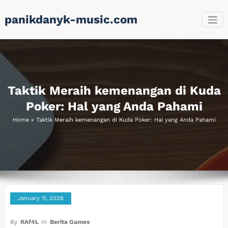
Skip
panikdanyk-music.com
to
content
Taktik Meraih kemenangan di Kuda
Poker: Hal yang Anda Pahami
Home
»
Taktik Meraih kemenangan di Kuda Poker: Hal yang Anda Pahami
January 11, 2026
By
RAf4L
In
Berita Games