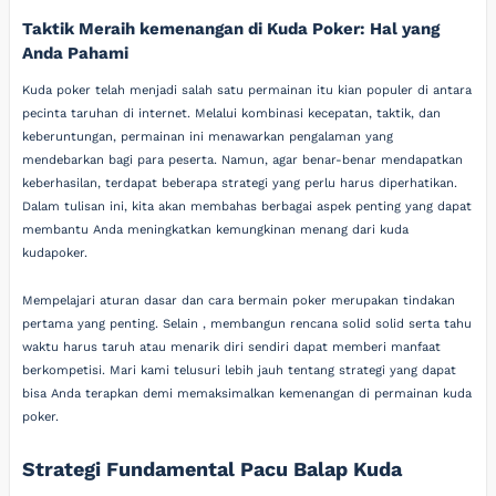
Taktik Meraih kemenangan di Kuda Poker: Hal yang
Anda Pahami
Kuda poker telah menjadi salah satu permainan itu kian populer di antara
pecinta taruhan di internet. Melalui kombinasi kecepatan, taktik, dan
keberuntungan, permainan ini menawarkan pengalaman yang
mendebarkan bagi para peserta. Namun, agar benar-benar mendapatkan
keberhasilan, terdapat beberapa strategi yang perlu harus diperhatikan.
Dalam tulisan ini, kita akan membahas berbagai aspek penting yang dapat
membantu Anda meningkatkan kemungkinan menang dari kuda
kudapoker.
Mempelajari aturan dasar dan cara bermain poker merupakan tindakan
pertama yang penting. Selain , membangun rencana solid solid serta tahu
waktu harus taruh atau menarik diri sendiri dapat memberi manfaat
berkompetisi. Mari kami telusuri lebih jauh tentang strategi yang dapat
bisa Anda terapkan demi memaksimalkan kemenangan di permainan kuda
poker.
Strategi Fundamental Pacu Balap Kuda