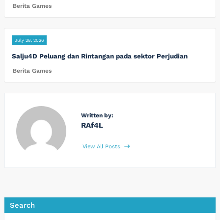
Berita Games
July 28, 2026
Salju4D Peluang dan Rintangan pada sektor Perjudian
Berita Games
Written by:
RAf4L
View All Posts
Search