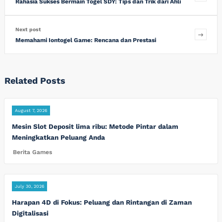
Rahasia Sukses Bermain Togel SDY: Tips dan Trik dari Ahli
Next post
Memahami Iontogel Game: Rencana dan Prestasi
Related Posts
August 7, 2026
Mesin Slot Deposit lima ribu: Metode Pintar dalam
Meningkatkan Peluang Anda
Berita Games
July 30, 2026
Harapan 4D di Fokus: Peluang dan Rintangan di Zaman
Digitalisasi