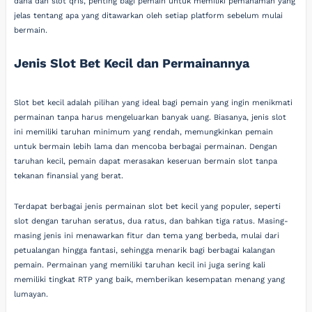
dana dan slot qris, penting bagi pemain untuk memiliki pemahaman yang
jelas tentang apa yang ditawarkan oleh setiap platform sebelum mulai
bermain.
Jenis Slot Bet Kecil dan Permainannya
Slot bet kecil adalah pilihan yang ideal bagi pemain yang ingin menikmati
permainan tanpa harus mengeluarkan banyak uang. Biasanya, jenis slot
ini memiliki taruhan minimum yang rendah, memungkinkan pemain
untuk bermain lebih lama dan mencoba berbagai permainan. Dengan
taruhan kecil, pemain dapat merasakan keseruan bermain slot tanpa
tekanan finansial yang berat.
Terdapat berbagai jenis permainan slot bet kecil yang populer, seperti
slot dengan taruhan seratus, dua ratus, dan bahkan tiga ratus. Masing-
masing jenis ini menawarkan fitur dan tema yang berbeda, mulai dari
petualangan hingga fantasi, sehingga menarik bagi berbagai kalangan
pemain. Permainan yang memiliki taruhan kecil ini juga sering kali
memiliki tingkat RTP yang baik, memberikan kesempatan menang yang
lumayan.