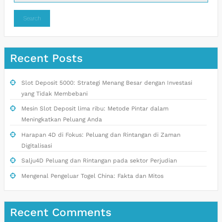
Search
Recent Posts
Slot Deposit 5000: Strategi Menang Besar dengan Investasi
yang Tidak Membebani
Mesin Slot Deposit lima ribu: Metode Pintar dalam
Meningkatkan Peluang Anda
Harapan 4D di Fokus: Peluang dan Rintangan di Zaman
Digitalisasi
Salju4D Peluang dan Rintangan pada sektor Perjudian
Mengenal Pengeluar Togel China: Fakta dan Mitos
Recent Comments