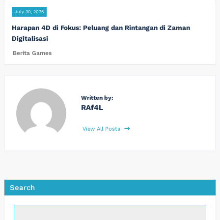
July 30, 2026
Harapan 4D di Fokus: Peluang dan Rintangan di Zaman
Digitalisasi
Berita Games
Written by:
RAf4L
View All Posts
Search