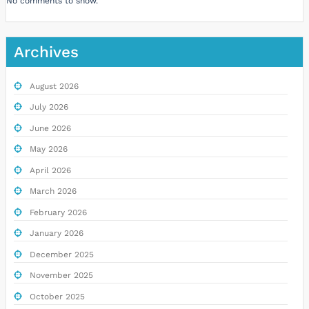
No comments to show.
Archives
August 2026
July 2026
June 2026
May 2026
April 2026
March 2026
February 2026
January 2026
December 2025
November 2025
October 2025