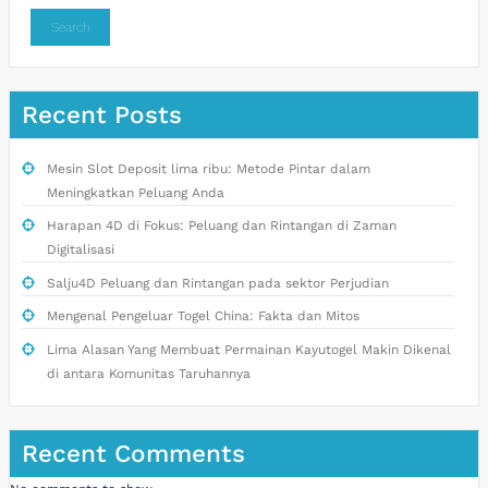
Search
Recent Posts
Mesin Slot Deposit lima ribu: Metode Pintar dalam
Meningkatkan Peluang Anda
Harapan 4D di Fokus: Peluang dan Rintangan di Zaman
Digitalisasi
Salju4D Peluang dan Rintangan pada sektor Perjudian
Mengenal Pengeluar Togel China: Fakta dan Mitos
Lima Alasan Yang Membuat Permainan Kayutogel Makin Dikenal
di antara Komunitas Taruhannya
Recent Comments