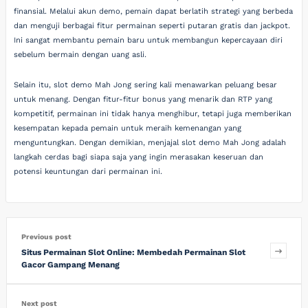
finansial. Melalui akun demo, pemain dapat berlatih strategi yang berbeda
dan menguji berbagai fitur permainan seperti putaran gratis dan jackpot.
Ini sangat membantu pemain baru untuk membangun kepercayaan diri
sebelum bermain dengan uang asli.
Selain itu, slot demo Mah Jong sering kali menawarkan peluang besar
untuk menang. Dengan fitur-fitur bonus yang menarik dan RTP yang
kompetitif, permainan ini tidak hanya menghibur, tetapi juga memberikan
kesempatan kepada pemain untuk meraih kemenangan yang
menguntungkan. Dengan demikian, menjajal slot demo Mah Jong adalah
langkah cerdas bagi siapa saja yang ingin merasakan keseruan dan
potensi keuntungan dari permainan ini.
Previous post
Situs Permainan Slot Online: Membedah Permainan Slot
Gacor Gampang Menang
Next post