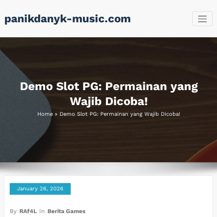
Skip
panikdanyk-music.com
to
content
Demo Slot PG: Permainan yang
Wajib Dicoba!
Home
»
Demo Slot PG: Permainan yang Wajib Dicoba!
January 26, 2026
By
RAf4L
In
Berita Games