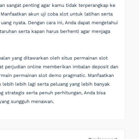
an sangat penting agar kamu tidak terperangkap ke
Manfaatkan akun uji coba slot untuk latihan serta
ang nyata. Dengan cara ini, Anda dapat mengetahui
taruhan serta kapan harus berhenti agar menjaga
balan yang ditawarkan oleh situs permainan slot
pat perjudian online memberikan imbalan deposit dan
ermain permainan slot demo pragmatic. Manfaatkan
ebih lebih lagi serta peluang yang lebih banyak
 strategis serta penuh perhitungan, Anda bisa
 yang sungguh menawan.