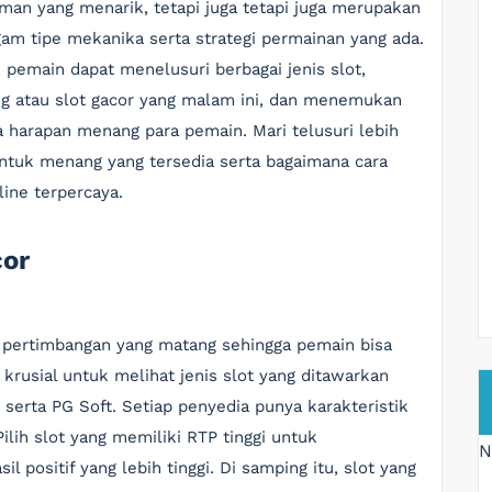
an yang menarik, tetapi juga tetapi juga merupakan
am tipe mekanika serta strategi permainan yang ada.
emain dapat menelusuri berbagai jenis slot,
ng atau slot gacor yang malam ini, dan menemukan
 harapan menang para pemain. Mari telusuri lebih
tuk menang yang tersedia serta bagaimana cara
ine terpercaya.
cor
pertimbangan yang matang sehingga pemain bisa
rusial untuk melihat jenis slot yang ditawarkan
 serta PG Soft. Setiap penyedia punya karakteristik
Pilih slot yang memiliki RTP tinggi untuk
N
positif yang lebih tinggi. Di samping itu, slot yang