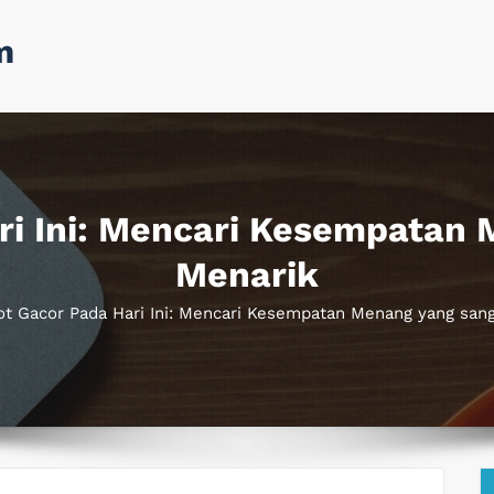
m
ri Ini: Mencari Kesempatan
Menarik
ot Gacor Pada Hari Ini: Mencari Kesempatan Menang yang san