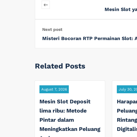
Mesin Slot y
Next post
Misteri Bocoran RTP Permainan Slot: 
Related Posts
August 7, 2026
July 30, 2
Mesin Slot Deposit
Harapan
lima ribu: Metode
Peluan
Pintar dalam
Rintan
Meningkatkan Peluang
Digitali