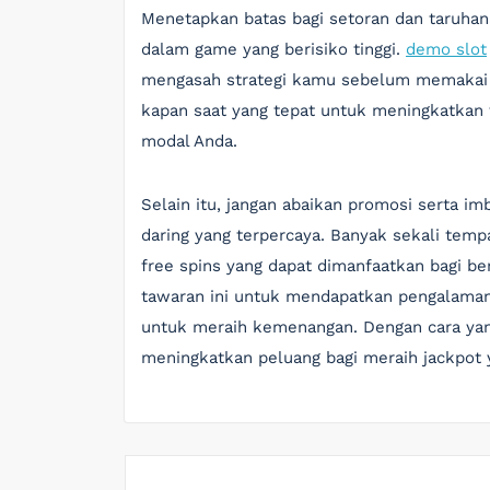
Menetapkan batas bagi setoran dan taruhan
dalam game yang berisiko tinggi.
demo slot
mengasah strategi kamu sebelum memakai u
kapan saat yang tepat untuk meningkatkan 
modal Anda.
Selain itu, jangan abaikan promosi serta im
daring yang terpercaya. Banyak sekali tem
free spins yang dapat dimanfaatkan bagi b
tawaran ini untuk mendapatkan pengalaman l
untuk meraih kemenangan. Dengan cara yang
meningkatkan peluang bagi meraih jackpot