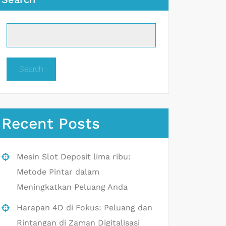
Search
Recent Posts
Mesin Slot Deposit lima ribu:
Metode Pintar dalam
Meningkatkan Peluang Anda
Harapan 4D di Fokus: Peluang dan
Rintangan di Zaman Digitalisasi