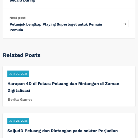
Secara Daring
Next post
Petunjuk Lengkap Playing Supertogel untuk Pemain
Pemula
Related Posts
July 30, 2026
Harapan 4D di Fokus: Peluang dan Rintangan di Zaman
Digitalisasi
Berita Games
July 28, 2026
Salju4D Peluang dan Rintangan pada sektor Perjudian