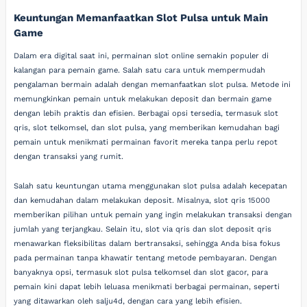
Keuntungan Memanfaatkan Slot Pulsa untuk Main
Game
Dalam era digital saat ini, permainan slot online semakin populer di
kalangan para pemain game. Salah satu cara untuk mempermudah
pengalaman bermain adalah dengan memanfaatkan slot pulsa. Metode ini
memungkinkan pemain untuk melakukan deposit dan bermain game
dengan lebih praktis dan efisien. Berbagai opsi tersedia, termasuk slot
qris, slot telkomsel, dan slot pulsa, yang memberikan kemudahan bagi
pemain untuk menikmati permainan favorit mereka tanpa perlu repot
dengan transaksi yang rumit.
Salah satu keuntungan utama menggunakan slot pulsa adalah kecepatan
dan kemudahan dalam melakukan deposit. Misalnya, slot qris 15000
memberikan pilihan untuk pemain yang ingin melakukan transaksi dengan
jumlah yang terjangkau. Selain itu, slot via qris dan slot deposit qris
menawarkan fleksibilitas dalam bertransaksi, sehingga Anda bisa fokus
pada permainan tanpa khawatir tentang metode pembayaran. Dengan
banyaknya opsi, termasuk slot pulsa telkomsel dan slot gacor, para
pemain kini dapat lebih leluasa menikmati berbagai permainan, seperti
yang ditawarkan oleh salju4d, dengan cara yang lebih efisien.