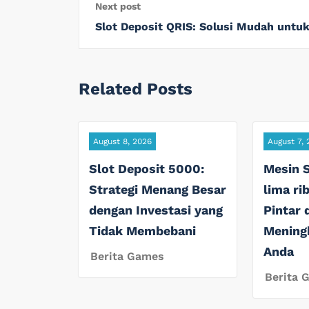
Next post
Slot Deposit QRIS: Solusi Mudah untu
Related Posts
August 8, 2026
August 7,
Slot Deposit 5000:
Mesin S
Strategi Menang Besar
lima ri
dengan Investasi yang
Pintar
Tidak Membebani
Mening
Anda
Berita Games
Berita 