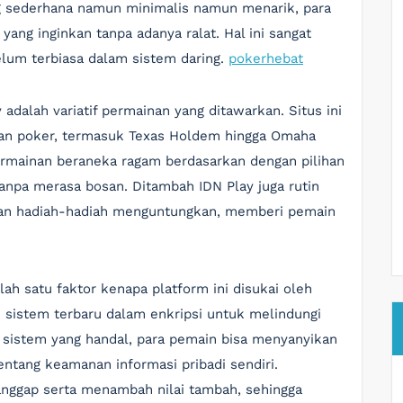
g sederhana namun minimalis namun menarik, para
ang inginkan tanpa adanya ralat. Hal ini sangat
elum terbiasa dalam sistem daring.
pokerhebat
 adalah variatif permainan yang ditawarkan. Situs ini
nan poker, termasuk Texas Holdem hingga Omaha
permainan beraneka ragam berdasarkan dengan pilihan
anpa merasa bosan. Ditambah IDN Play juga rutin
an hadiah-hadiah menguntungkan, memberi pemain
lah satu faktor kenapa platform ini disukai oleh
n sistem terbaru dalam enkripsi untuk melindungi
 sistem yang handal, para pemain bisa menyanyikan
ntang keamanan informasi pribadi sendiri.
anggap serta menambah nilai tambah, sehingga