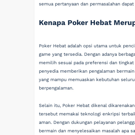
semua pertanyaan dan permasalahan dapat d
Kenapa Poker Hebat Merup
Poker Hebat adalah opsi utama untuk pencin
game yang tersedia. Dengan adanya berbaga
memilih sesuai pada preferensi dan tingkat 
penyedia memberikan pengalaman bermain y
yang mampu memuaskan kebutuhan seluruh
berpengalaman.
Selain itu, Poker Hebat dikenal dikarenak
tersebut memakai teknologi enkripsi terba
aman. Dengan dukungan pelayanan pelangga
bermain dan menyelesaikan masalah apa sa