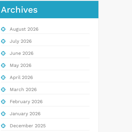
Archives
August 2026
July 2026
June 2026
May 2026
April 2026
March 2026
February 2026
January 2026
December 2025