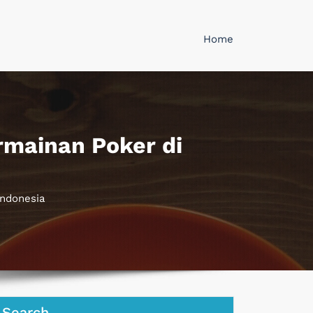
Home
rmainan Poker di
Indonesia
Search