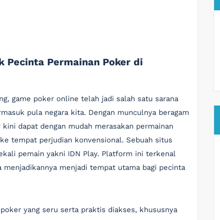
uk Pecinta Permainan Poker di
g, game poker online telah jadi salah satu sarana
termasuk pula negara kita. Dengan munculnya beragam
er kini dapat dengan mudah merasakan permainan
 ke tempat perjudian konvensional. Sebuah situs
kali pemain yakni IDN Play. Platform ini terkenal
 menjadikannya menjadi tempat utama bagi pecinta
oker yang seru serta praktis diakses, khususnya