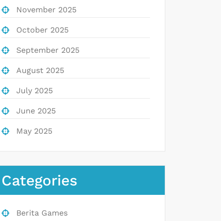
November 2025
October 2025
September 2025
August 2025
July 2025
June 2025
May 2025
Categories
Berita Games