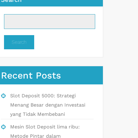
Search
Recent Posts
Slot Deposit 5000: Strategi
Menang Besar dengan Investasi
yang Tidak Membebani
Mesin Slot Deposit lima ribu:
Metode Pintar dalam