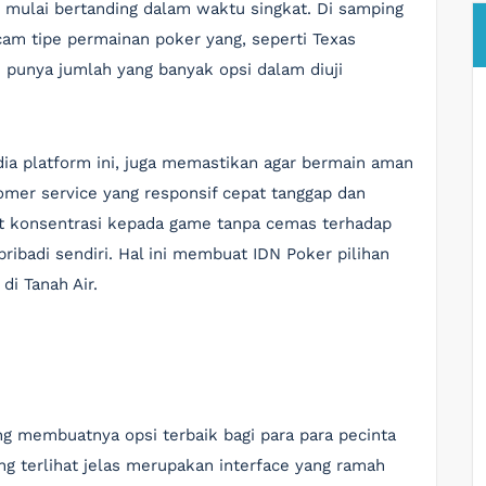
 mulai bertanding dalam waktu singkat. Di samping
m tipe permainan poker yang, seperti Texas
punya jumlah yang banyak opsi dalam diuji
dia platform ini, juga memastikan agar bermain aman
er service yang responsif cepat tanggap dan
at konsentrasi kepada game tanpa cemas terhadap
ibadi sendiri. Hal ini membuat IDN Poker pilihan
di Tanah Air.
 membuatnya opsi terbaik bagi para para pecinta
ng terlihat jelas merupakan interface yang ramah