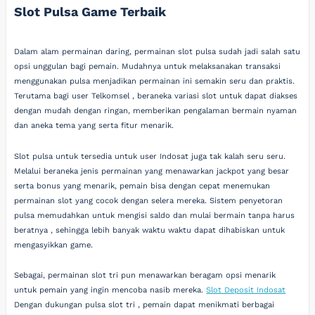
Slot Pulsa Game Terbaik
Dalam alam permainan daring, permainan slot pulsa sudah jadi salah satu
opsi unggulan bagi pemain. Mudahnya untuk melaksanakan transaksi
menggunakan pulsa menjadikan permainan ini semakin seru dan praktis.
Terutama bagi user Telkomsel , beraneka variasi slot untuk dapat diakses
dengan mudah dengan ringan, memberikan pengalaman bermain nyaman
dan aneka tema yang serta fitur menarik.
Slot pulsa untuk tersedia untuk user Indosat juga tak kalah seru seru.
Melalui beraneka jenis permainan yang menawarkan jackpot yang besar
serta bonus yang menarik, pemain bisa dengan cepat menemukan
permainan slot yang cocok dengan selera mereka. Sistem penyetoran
pulsa memudahkan untuk mengisi saldo dan mulai bermain tanpa harus
beratnya , sehingga lebih banyak waktu waktu dapat dihabiskan untuk
mengasyikkan game.
Sebagai, permainan slot tri pun menawarkan beragam opsi menarik
untuk pemain yang ingin mencoba nasib mereka.
Slot Deposit Indosat
Dengan dukungan pulsa slot tri , pemain dapat menikmati berbagai