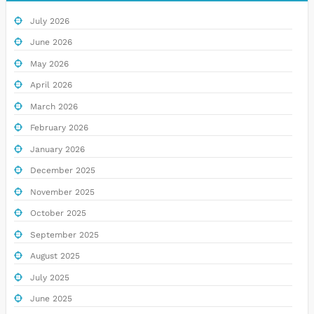
July 2026
June 2026
May 2026
April 2026
March 2026
February 2026
January 2026
December 2025
November 2025
October 2025
September 2025
August 2025
July 2025
June 2025