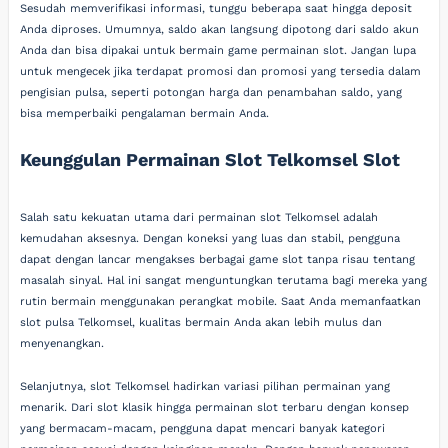
Sesudah memverifikasi informasi, tunggu beberapa saat hingga deposit
Anda diproses. Umumnya, saldo akan langsung dipotong dari saldo akun
Anda dan bisa dipakai untuk bermain game permainan slot. Jangan lupa
untuk mengecek jika terdapat promosi dan promosi yang tersedia dalam
pengisian pulsa, seperti potongan harga dan penambahan saldo, yang
bisa memperbaiki pengalaman bermain Anda.
Keunggulan Permainan Slot Telkomsel Slot
Salah satu kekuatan utama dari permainan slot Telkomsel adalah
kemudahan aksesnya. Dengan koneksi yang luas dan stabil, pengguna
dapat dengan lancar mengakses berbagai game slot tanpa risau tentang
masalah sinyal. Hal ini sangat menguntungkan terutama bagi mereka yang
rutin bermain menggunakan perangkat mobile. Saat Anda memanfaatkan
slot pulsa Telkomsel, kualitas bermain Anda akan lebih mulus dan
menyenangkan.
Selanjutnya, slot Telkomsel hadirkan variasi pilihan permainan yang
menarik. Dari slot klasik hingga permainan slot terbaru dengan konsep
yang bermacam-macam, pengguna dapat mencari banyak kategori