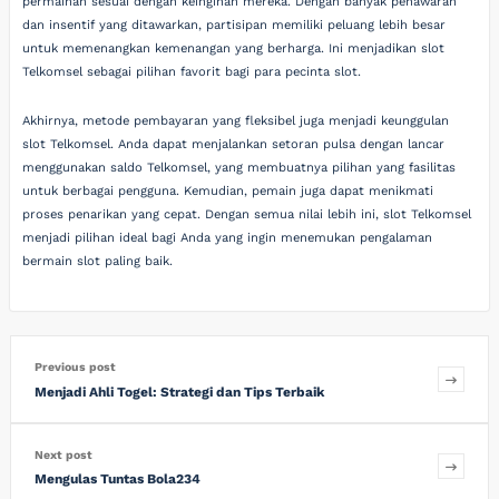
permainan sesuai dengan keinginan mereka. Dengan banyak penawaran
dan insentif yang ditawarkan, partisipan memiliki peluang lebih besar
untuk memenangkan kemenangan yang berharga. Ini menjadikan slot
Telkomsel sebagai pilihan favorit bagi para pecinta slot.
Akhirnya, metode pembayaran yang fleksibel juga menjadi keunggulan
slot Telkomsel. Anda dapat menjalankan setoran pulsa dengan lancar
menggunakan saldo Telkomsel, yang membuatnya pilihan yang fasilitas
untuk berbagai pengguna. Kemudian, pemain juga dapat menikmati
proses penarikan yang cepat. Dengan semua nilai lebih ini, slot Telkomsel
menjadi pilihan ideal bagi Anda yang ingin menemukan pengalaman
bermain slot paling baik.
Previous post
Menjadi Ahli Togel: Strategi dan Tips Terbaik
Next post
Mengulas Tuntas Bola234