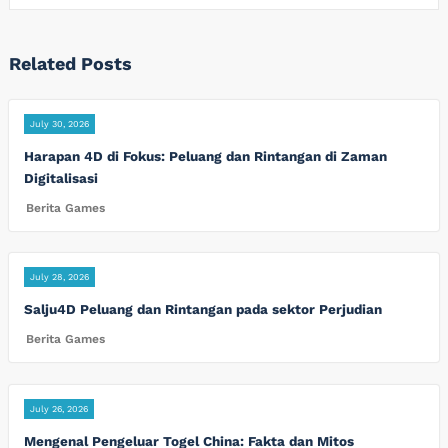
Related Posts
July 30, 2026
Harapan 4D di Fokus: Peluang dan Rintangan di Zaman
Digitalisasi
Berita Games
July 28, 2026
Salju4D Peluang dan Rintangan pada sektor Perjudian
Berita Games
July 26, 2026
Mengenal Pengeluar Togel China: Fakta dan Mitos