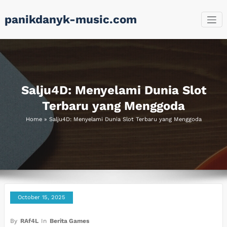
Skip
panikdanyk-music.com
to
content
Salju4D: Menyelami Dunia Slot
Terbaru yang Menggoda
Home
»
Salju4D: Menyelami Dunia Slot Terbaru yang Menggoda
October 15, 2025
By
RAf4L
In
Berita Games