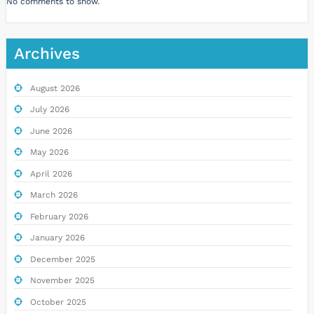
No comments to show.
Archives
August 2026
July 2026
June 2026
May 2026
April 2026
March 2026
February 2026
January 2026
December 2025
November 2025
October 2025