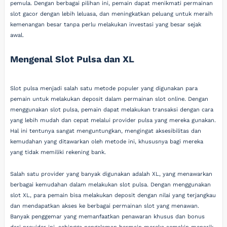
pemula. Dengan berbagai pilihan ini, pemain dapat menikmati permainan
slot gacor dengan lebih leluasa, dan meningkatkan peluang untuk meraih
kemenangan besar tanpa perlu melakukan investasi yang besar sejak
awal.
Mengenal Slot Pulsa dan XL
Slot pulsa menjadi salah satu metode populer yang digunakan para
pemain untuk melakukan deposit dalam permainan slot online. Dengan
menggunakan slot pulsa, pemain dapat melakukan transaksi dengan cara
yang lebih mudah dan cepat melalui provider pulsa yang mereka gunakan.
Hal ini tentunya sangat menguntungkan, mengingat aksesibilitas dan
kemudahan yang ditawarkan oleh metode ini, khususnya bagi mereka
yang tidak memiliki rekening bank.
Salah satu provider yang banyak digunakan adalah XL, yang menawarkan
berbagai kemudahan dalam melakukan slot pulsa. Dengan menggunakan
slot XL, para pemain bisa melakukan deposit dengan nilai yang terjangkau
dan mendapatkan akses ke berbagai permainan slot yang menawan.
Banyak penggemar yang memanfaatkan penawaran khusus dan bonus