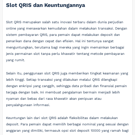
Slot QRIS dan Keuntungannya
Slot QRIS merupakan salah satu inovasi terbaru dalam dunia perjudian
online yang menawarkan kemudahan dalam melakukan transaksi. Dengan
sistem pembayaran QRIS, para pemain dapat melakukan deposit dan
penarikan dana dengan cepat dan efisien. Hal ini tentunya sangat
menguntungkan, terutama bagi mereka yang ingin memainkan berbagai
jenis permainan slot tanpa perlu khawatir tentang metode pembayaran
yang rumit.
Selain itu, penggunaan slot QRIS juga memberikan tingkat keamanan yang
lebih tinggi. Setiap transaksi yang dilakukan melalui QRIS dilengkapi
dengan enkripsi yang canggih, sehingga data pribadi dan finansial pemain
terjaga dengan baik. Ini membuat pengalaman bermain menjadi lebih
nyaman dan bebas dari rasa khawatir akan penipuan atau
penyalahgunaan informasi.
Keuntungan lain dari slot QRIS adalah fleksibilitas dalam melakukan
deposit. Para pemain dapat memilih berbagai nominal yang sesuai dengan
anggaran yang dimiliki, termasuk opsi slot deposit 10000 yang ramah bagi