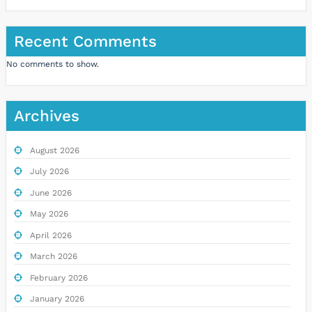
Recent Comments
No comments to show.
Archives
August 2026
July 2026
June 2026
May 2026
April 2026
March 2026
February 2026
January 2026