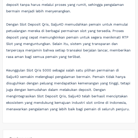
deposit tanpa harus melalui proses yang rumit, sehingga pengalaman
bermain menjadi lebih menyenangkan.
Dengan Slot Deposit Qris, Salju4D memudahkan pemain untuk memulai
petualangan mereka di berbagai permainan slot yang tersedia. Proses
deposit yang cepat memungkinkan pemain untuk segera menikmati RTP
Slot yang menguntungkan. Selain itu, sistem yang transparan dan
terpercaya menjamin bahwa setiap transaksi berjalan lancar, memberikan
rasa aman bagi semua pemain yang terlibat.
Keunggulan Slot Qris 5000 sebagai salah satu pilihan permainan di
Salju4D semakin melengkapi pengalaman bermain. Pemain tidak hanya
disuguhkan dengan peluang mendapatkan kemenangan yang tinggi, tetapi
juga dengan kemudahan dalam melakukan deposit. Dengan
mengintegrasikan Slot Deposit Qris, Salju4D telah berhasil menciptakan
ekosistem yang mendukung kemajuan industri slot online di Indonesia,
menawarkan pengalaman yang lebih baik bagi pemain di seluruh penjuru.