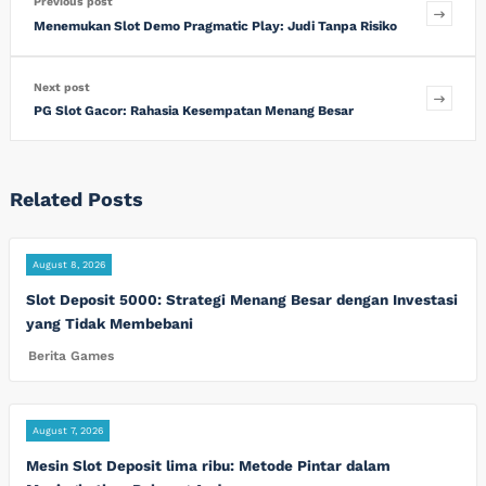
Previous post
Menemukan Slot Demo Pragmatic Play: Judi Tanpa Risiko
Next post
PG Slot Gacor: Rahasia Kesempatan Menang Besar
Related Posts
August 8, 2026
Slot Deposit 5000: Strategi Menang Besar dengan Investasi
yang Tidak Membebani
Berita Games
August 7, 2026
Mesin Slot Deposit lima ribu: Metode Pintar dalam