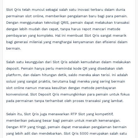
Slot Qris telah muncul sebagai salah satu inovasi terbaru dalam dunia
permainan slot online, memberikan pengalaman baru bagi para pemain.
Dengan menggunakan teknologi QRIS, pemain dapat melakukan transaksi
dengan lebih mudah dan cepat, tanpa harus repot mencari metode
pembayaran yang kompleks. Hal ini membuat Slot Qris sangat menarik
bagi generasi milenial yang menghargai kenyamanan dan efisiensi dalam
bermain.
Salah satu keunggulan dari Slot Qris adalah kemudahan dalam melakukan
deposit. Pemain hanya perlu memindai kode QR yang disediakan oleh
platform, dan dalam hitungan detik, saldo mereka akan terisi. Ini adalah
solusi yang sangat praktis, terutama bagi mereka yang sering bermain
slot online namun merasa kesulitan dengan metode pembayaran
konvensional. Slot Deposit Qris memungkinkan para pemain untuk fokus
pada permainan tanpa terhambat oleh proses transaksi yang lambat.
Selain itu, Slot Qris juga menawarkan RTP Slot yang kompetitif,
memberikan peluang besar bagi pemain untuk meraih kemenangan.
Dengan RTP yang tinggi, pemain dapat merasakan pengalaman bermain
yang lebih adil dan mendebarkan. Slot Qris 5000 merupakan salah satu