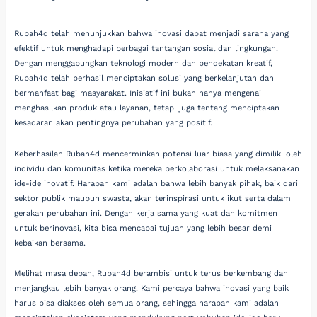
Rubah4d telah menunjukkan bahwa inovasi dapat menjadi sarana yang
efektif untuk menghadapi berbagai tantangan sosial dan lingkungan.
Dengan menggabungkan teknologi modern dan pendekatan kreatif,
Rubah4d telah berhasil menciptakan solusi yang berkelanjutan dan
bermanfaat bagi masyarakat. Inisiatif ini bukan hanya mengenai
menghasilkan produk atau layanan, tetapi juga tentang menciptakan
kesadaran akan pentingnya perubahan yang positif.
Keberhasilan Rubah4d mencerminkan potensi luar biasa yang dimiliki oleh
individu dan komunitas ketika mereka berkolaborasi untuk melaksanakan
ide-ide inovatif. Harapan kami adalah bahwa lebih banyak pihak, baik dari
sektor publik maupun swasta, akan terinspirasi untuk ikut serta dalam
gerakan perubahan ini. Dengan kerja sama yang kuat dan komitmen
untuk berinovasi, kita bisa mencapai tujuan yang lebih besar demi
kebaikan bersama.
Melihat masa depan, Rubah4d berambisi untuk terus berkembang dan
menjangkau lebih banyak orang. Kami percaya bahwa inovasi yang baik
harus bisa diakses oleh semua orang, sehingga harapan kami adalah