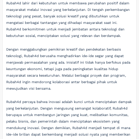
Rubah4d lahir dari kebutuhan untuk membawa perubahan positif dalam
masyarakat melalui inovasi yang berkelanjutan. Di tengah perkembangan
teknologi yang pesat, banyak solusi kreatif yang dibutuhkan untuk
mengatasi berbagai tantangan yang dihadapi masyarakat saat ini.
Rubah4d berkomitmen untuk menjadi jembatan antara teknologi dan
kebutuhan sosial, menciptakan solusi yang relevan dan berdampak.
Dengan menggabungkan pemikiran kreatif dan pendekatan berbasis
teknologi, Rubah4d berusaha menghadirkan ide-ide segar yang dapat
menjawab permasalahan yang ada. Inisiatif ini tidak hanya berfokus pada
keuntungan ekonomi, tetapi juga pada peningkatan kualitas hidup
masyarakat secara keseluruhan. Melalui berbagai proyek dan program,
Rubah4d ingin mendorong kolaborasi antar berbagai pihak untuk
mewujudkan visi bersama.
Rubah4d percaya bahwa inovasi adalah kunci untuk menciptakan dampak
yang berkelanjutan. Dengan mengusung semangat kolaboratif, Rubah4d
berupaya untuk membangun jaringan yang kuat, melibatkan komunitas,
pelaku bisnis, dan pemerintah dalam menciptakan ekosistem yang
mendukung inovasi. Dengan demikian, Rubah4d menjadi tempat di mana
ide-ide brilian dapat berkembang menjadi solusi nyata yang memberikan