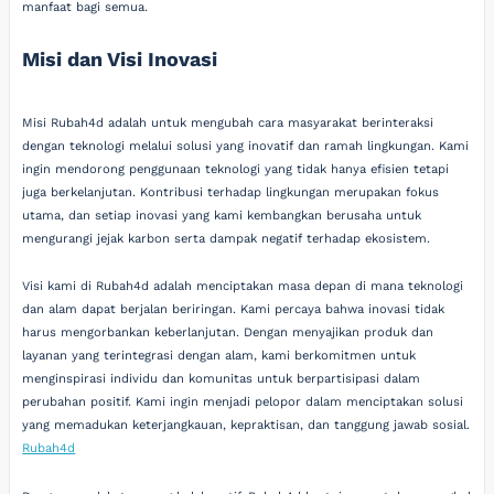
manfaat bagi semua.
Misi dan Visi Inovasi
Misi Rubah4d adalah untuk mengubah cara masyarakat berinteraksi
dengan teknologi melalui solusi yang inovatif dan ramah lingkungan. Kami
ingin mendorong penggunaan teknologi yang tidak hanya efisien tetapi
juga berkelanjutan. Kontribusi terhadap lingkungan merupakan fokus
utama, dan setiap inovasi yang kami kembangkan berusaha untuk
mengurangi jejak karbon serta dampak negatif terhadap ekosistem.
Visi kami di Rubah4d adalah menciptakan masa depan di mana teknologi
dan alam dapat berjalan beriringan. Kami percaya bahwa inovasi tidak
harus mengorbankan keberlanjutan. Dengan menyajikan produk dan
layanan yang terintegrasi dengan alam, kami berkomitmen untuk
menginspirasi individu dan komunitas untuk berpartisipasi dalam
perubahan positif. Kami ingin menjadi pelopor dalam menciptakan solusi
yang memadukan keterjangkauan, kepraktisan, dan tanggung jawab sosial.
Rubah4d