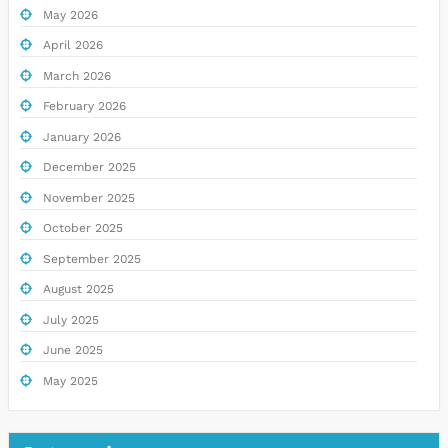
May 2026
April 2026
March 2026
February 2026
January 2026
December 2025
November 2025
October 2025
September 2025
August 2025
July 2025
June 2025
May 2025