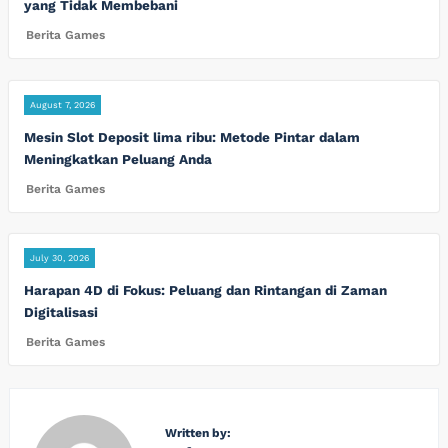
yang Tidak Membebani
Berita Games
August 7, 2026
Mesin Slot Deposit lima ribu: Metode Pintar dalam
Meningkatkan Peluang Anda
Berita Games
July 30, 2026
Harapan 4D di Fokus: Peluang dan Rintangan di Zaman
Digitalisasi
Berita Games
Written by: