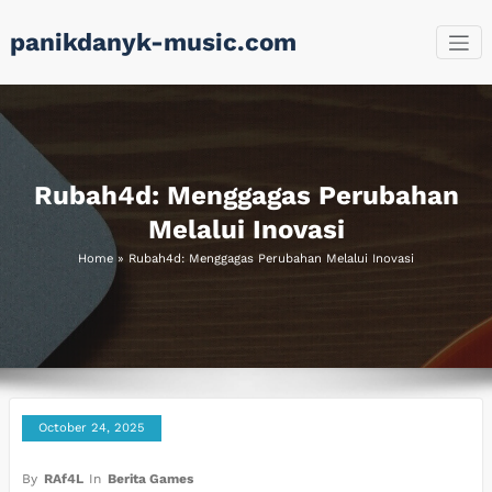
Skip
panikdanyk-music.com
to
content
Rubah4d: Menggagas Perubahan
Melalui Inovasi
Home
»
Rubah4d: Menggagas Perubahan Melalui Inovasi
October 24, 2025
By
RAf4L
In
Berita Games