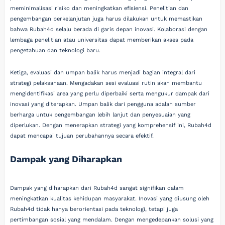
meminimalisasi risiko dan meningkatkan efisiensi. Penelitian dan
pengembangan berkelanjutan juga harus dilakukan untuk memastikan
bahwa Rubah4d selalu berada di garis depan inovasi. Kolaborasi dengan
lembaga penelitian atau universitas dapat memberikan akses pada
pengetahuan dan teknologi baru.
Ketiga, evaluasi dan umpan balik harus menjadi bagian integral dari
strategi pelaksanaan. Mengadakan sesi evaluasi rutin akan membantu
mengidentifikasi area yang perlu diperbaiki serta mengukur dampak dari
inovasi yang diterapkan. Umpan balik dari pengguna adalah sumber
berharga untuk pengembangan lebih lanjut dan penyesuaian yang
diperlukan. Dengan menerapkan strategi yang komprehensif ini, Rubah4d
dapat mencapai tujuan perubahannya secara efektif.
Dampak yang Diharapkan
Dampak yang diharapkan dari Rubah4d sangat signifikan dalam
meningkatkan kualitas kehidupan masyarakat. Inovasi yang diusung oleh
Rubah4d tidak hanya berorientasi pada teknologi, tetapi juga
pertimbangan sosial yang mendalam. Dengan mengedepankan solusi yang