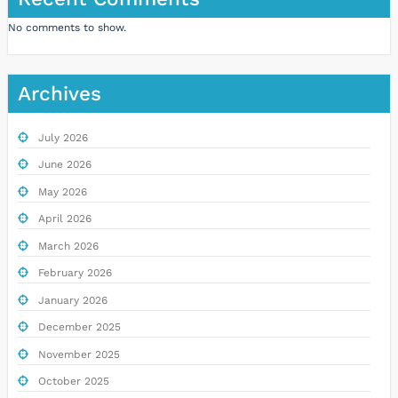
No comments to show.
Archives
July 2026
June 2026
May 2026
April 2026
March 2026
February 2026
January 2026
December 2025
November 2025
October 2025