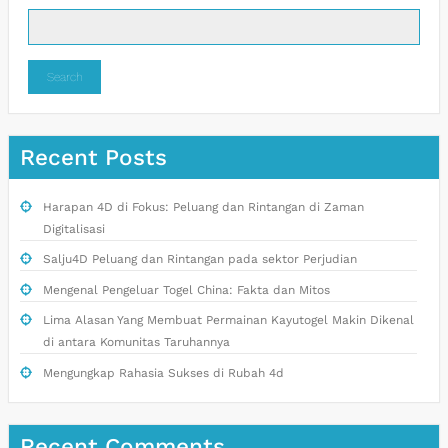
Search
Recent Posts
Harapan 4D di Fokus: Peluang dan Rintangan di Zaman
Digitalisasi
Salju4D Peluang dan Rintangan pada sektor Perjudian
Mengenal Pengeluar Togel China: Fakta dan Mitos
Lima Alasan Yang Membuat Permainan Kayutogel Makin Dikenal
di antara Komunitas Taruhannya
Mengungkap Rahasia Sukses di Rubah 4d
Recent Comments