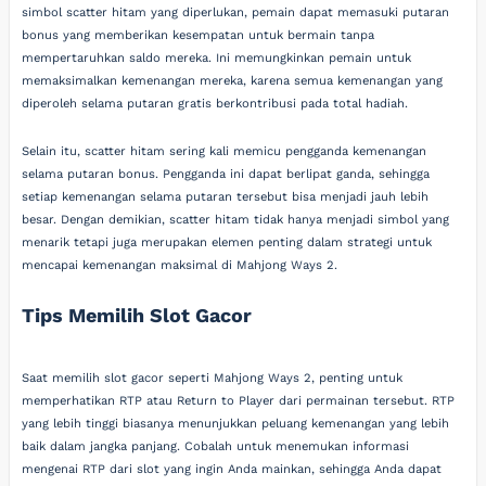
simbol scatter hitam yang diperlukan, pemain dapat memasuki putaran
bonus yang memberikan kesempatan untuk bermain tanpa
mempertaruhkan saldo mereka. Ini memungkinkan pemain untuk
memaksimalkan kemenangan mereka, karena semua kemenangan yang
diperoleh selama putaran gratis berkontribusi pada total hadiah.
Selain itu, scatter hitam sering kali memicu pengganda kemenangan
selama putaran bonus. Pengganda ini dapat berlipat ganda, sehingga
setiap kemenangan selama putaran tersebut bisa menjadi jauh lebih
besar. Dengan demikian, scatter hitam tidak hanya menjadi simbol yang
menarik tetapi juga merupakan elemen penting dalam strategi untuk
mencapai kemenangan maksimal di Mahjong Ways 2.
Tips Memilih Slot Gacor
Saat memilih slot gacor seperti Mahjong Ways 2, penting untuk
memperhatikan RTP atau Return to Player dari permainan tersebut. RTP
yang lebih tinggi biasanya menunjukkan peluang kemenangan yang lebih
baik dalam jangka panjang. Cobalah untuk menemukan informasi
mengenai RTP dari slot yang ingin Anda mainkan, sehingga Anda dapat