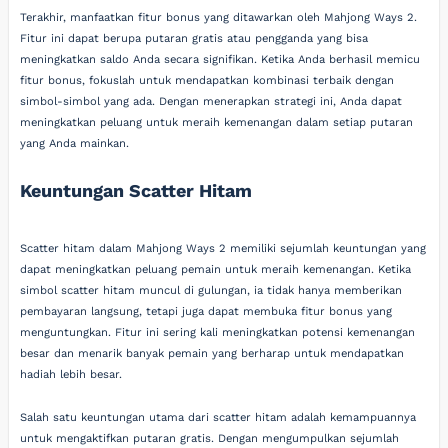
Terakhir, manfaatkan fitur bonus yang ditawarkan oleh Mahjong Ways 2.
Fitur ini dapat berupa putaran gratis atau pengganda yang bisa
meningkatkan saldo Anda secara signifikan. Ketika Anda berhasil memicu
fitur bonus, fokuslah untuk mendapatkan kombinasi terbaik dengan
simbol-simbol yang ada. Dengan menerapkan strategi ini, Anda dapat
meningkatkan peluang untuk meraih kemenangan dalam setiap putaran
yang Anda mainkan.
Keuntungan Scatter Hitam
Scatter hitam dalam Mahjong Ways 2 memiliki sejumlah keuntungan yang
dapat meningkatkan peluang pemain untuk meraih kemenangan. Ketika
simbol scatter hitam muncul di gulungan, ia tidak hanya memberikan
pembayaran langsung, tetapi juga dapat membuka fitur bonus yang
menguntungkan. Fitur ini sering kali meningkatkan potensi kemenangan
besar dan menarik banyak pemain yang berharap untuk mendapatkan
hadiah lebih besar.
Salah satu keuntungan utama dari scatter hitam adalah kemampuannya
untuk mengaktifkan putaran gratis. Dengan mengumpulkan sejumlah