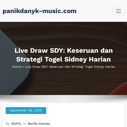
Skip
panikdanyk-music.com
to
content
Live Draw SDY: Keseruan dan
Strategi Togel Sidney Harian
Home
»
Live Draw SDY: Keseruan dan Strategi Togel Sidney Harian
September 28, 2025
By
RAf4L
In
Berita Games