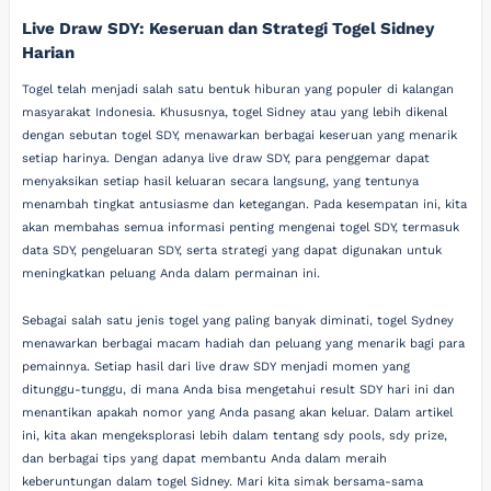
Live Draw SDY: Keseruan dan Strategi Togel Sidney
Harian
Togel telah menjadi salah satu bentuk hiburan yang populer di kalangan
masyarakat Indonesia. Khususnya, togel Sidney atau yang lebih dikenal
dengan sebutan togel SDY, menawarkan berbagai keseruan yang menarik
setiap harinya. Dengan adanya live draw SDY, para penggemar dapat
menyaksikan setiap hasil keluaran secara langsung, yang tentunya
menambah tingkat antusiasme dan ketegangan. Pada kesempatan ini, kita
akan membahas semua informasi penting mengenai togel SDY, termasuk
data SDY, pengeluaran SDY, serta strategi yang dapat digunakan untuk
meningkatkan peluang Anda dalam permainan ini.
Sebagai salah satu jenis togel yang paling banyak diminati, togel Sydney
menawarkan berbagai macam hadiah dan peluang yang menarik bagi para
pemainnya. Setiap hasil dari live draw SDY menjadi momen yang
ditunggu-tunggu, di mana Anda bisa mengetahui result SDY hari ini dan
menantikan apakah nomor yang Anda pasang akan keluar. Dalam artikel
ini, kita akan mengeksplorasi lebih dalam tentang sdy pools, sdy prize,
dan berbagai tips yang dapat membantu Anda dalam meraih
keberuntungan dalam togel Sidney. Mari kita simak bersama-sama