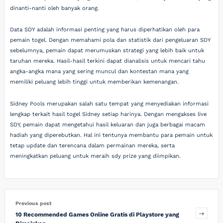
dinanti-nanti oleh banyak orang.
Data SDY adalah informasi penting yang harus diperhatikan oleh para
pemain togel. Dengan memahami pola dan statistik dari pengeluaran SDY
sebelumnya, pemain dapat merumuskan strategi yang lebih baik untuk
taruhan mereka. Hasil-hasil terkini dapat dianalisis untuk mencari tahu
angka-angka mana yang sering muncul dan kontestan mana yang
memiliki peluang lebih tinggi untuk memberikan kemenangan.
Sidney Pools merupakan salah satu tempat yang menyediakan informasi
lengkap terkait hasil togel Sidney setiap harinya. Dengan mengakses live
SDY, pemain dapat mengetahui hasil keluaran dan juga berbagai macam
hadiah yang diperebutkan. Hal ini tentunya membantu para pemain untuk
tetap update dan terencana dalam permainan mereka, serta
meningkatkan peluang untuk meraih sdy prize yang diimpikan.
Previous post
10 Recommended Games Online Gratis di Playstore yang