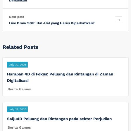
Dimainkan
Next post
Live Draw SGP: Hal-Hal yang Harus Diperhatikan?
Related Posts
July 30, 2026
Harapan 4D di Fokus: Peluang dan Rintangan di Zaman
Digitalisasi
Berita Games
July 28, 2026
Salju4D Peluang dan Rintangan pada sektor Perjudian
Berita Games