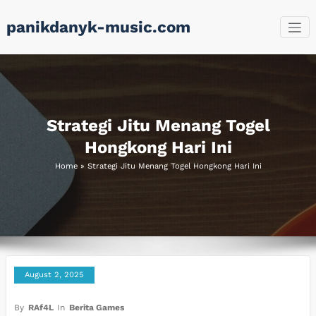
Skip
panikdanyk-music.com
to
content
Strategi Jitu Menang Togel
Hongkong Hari Ini
Home
»
Strategi Jitu Menang Togel Hongkong Hari Ini
August 2, 2025
By
RAf4L
In
Berita Games