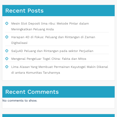
Recent Posts
Mesin Slot Deposit lima ribu: Metode Pintar dalam
Meningkatkan Peluang Anda
Harapan 4D di Fokus: Peluang dan Rintangan di Zaman
Digitalisasi
Salju4D Peluang dan Rintangan pada sektor Perjudian
Mengenal Pengeluar Togel China: Fakta dan Mitos
Lima Alasan Yang Membuat Permainan Kayutogel Makin Dikenal
di antara Komunitas Taruhannya
Recent Comments
No comments to show.