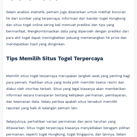
Selain analisis statistik, pemain juga disarankan untuk melihat bocoran
hk dari sumber yang terpercaya. Informasi dari bandar togel Hongkong
dan situs togel online sering kali memuat prediksi dan tips yang
bermanfaat. Mengkombinasikan data yang diperoleh dengan prediksi dari
para ahli togel dapat meningkatkan peluang memenangkan hk prize dan
mendapatkan hasil yang diinginkan.
Tips Memilih Situs Togel Terpercaya
Memilih situs togel terpercaya merupakan langkah awal yang penting bagi
para pemain. Pastikan situs yang Anda pilih memiliki lisensi resmi dan
diakui oleh otoritas terkait. Situs yang legal biasanya akan memberikan
informasi secara transparan tentang kebijakan permainan, pembayaran,
dan keamanan data. Selalu periksa apakah situs tersebut memiliki
reputasi yang baik di kalangan pemain lain.
Selanjutnya, perhatikan variasi permainan dan jenis taruhan yang
ditawarkan. Situs togel terpercaya biasanya menyediakan beragam pilihan
permainan, seperti togel Hongkong, togel Singapore, dan lainnya. Selain