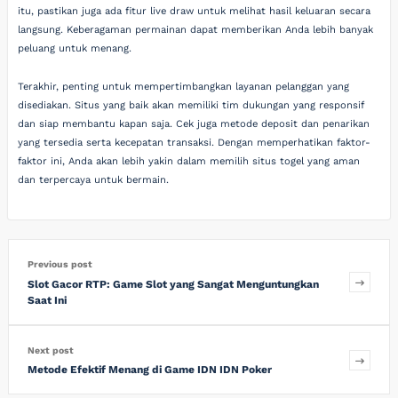
itu, pastikan juga ada fitur live draw untuk melihat hasil keluaran secara
langsung. Keberagaman permainan dapat memberikan Anda lebih banyak
peluang untuk menang.
Terakhir, penting untuk mempertimbangkan layanan pelanggan yang
disediakan. Situs yang baik akan memiliki tim dukungan yang responsif
dan siap membantu kapan saja. Cek juga metode deposit dan penarikan
yang tersedia serta kecepatan transaksi. Dengan memperhatikan faktor-
faktor ini, Anda akan lebih yakin dalam memilih situs togel yang aman
dan terpercaya untuk bermain.
Previous post
Slot Gacor RTP: Game Slot yang Sangat Menguntungkan
Saat Ini
Next post
Metode Efektif Menang di Game IDN IDN Poker