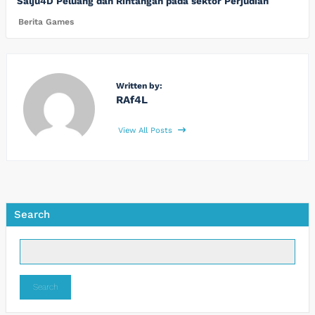
Salju4D Peluang dan Rintangan pada sektor Perjudian
Berita Games
Written by:
RAf4L
View All Posts
Search
Search