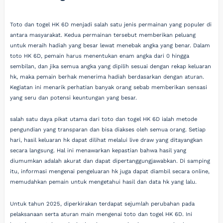
Toto dan togel HK 6D menjadi salah satu jenis permainan yang populer di
antara masyarakat. Kedua permainan tersebut memberikan peluang
untuk meraih hadiah yang besar lewat menebak angka yang benar. Dalam
toto HK 6D, pemain harus menentukan enam angka dari 0 hingga
sembilan, dan jika semua angka yang dipilih sesuai dengan rekap keluaran
hk, maka pemain berhak menerima hadiah berdasarkan dengan aturan.
Kegiatan ini menarik perhatian banyak orang sebab memberikan sensasi
yang seru dan potensi keuntungan yang besar.
salah satu daya pikat utama dari toto dan togel HK 6D ialah metode
pengundian yang transparan dan bisa diakses oleh semua orang. Setiap
hari, hasil keluaran hk dapat dilihat melalui live draw yang ditayangkan
secara langsung. Hal ini menawarkan kepastian bahwa hasil yang
diumumkan adalah akurat dan dapat dipertanggungjawabkan. Di samping
itu, informasi mengenai pengeluaran hk juga dapat diambil secara online,
memudahkan pemain untuk mengetahui hasil dan data hk yang lalu.
Untuk tahun 2025, diperkirakan terdapat sejumlah perubahan pada
pelaksanaan serta aturan main mengenai toto dan togel HK 6D. Ini