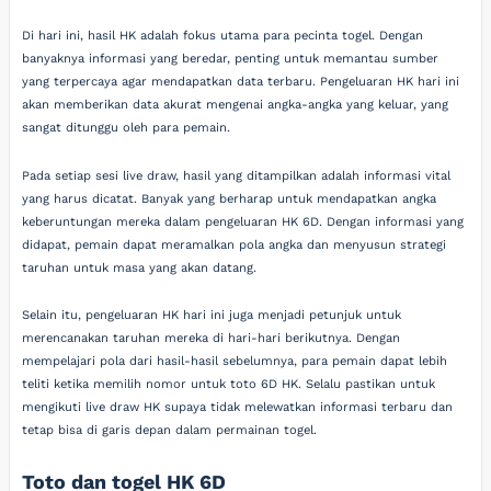
Di hari ini, hasil HK adalah fokus utama para pecinta togel. Dengan
banyaknya informasi yang beredar, penting untuk memantau sumber
yang terpercaya agar mendapatkan data terbaru. Pengeluaran HK hari ini
akan memberikan data akurat mengenai angka-angka yang keluar, yang
sangat ditunggu oleh para pemain.
Pada setiap sesi live draw, hasil yang ditampilkan adalah informasi vital
yang harus dicatat. Banyak yang berharap untuk mendapatkan angka
keberuntungan mereka dalam pengeluaran HK 6D. Dengan informasi yang
didapat, pemain dapat meramalkan pola angka dan menyusun strategi
taruhan untuk masa yang akan datang.
Selain itu, pengeluaran HK hari ini juga menjadi petunjuk untuk
merencanakan taruhan mereka di hari-hari berikutnya. Dengan
mempelajari pola dari hasil-hasil sebelumnya, para pemain dapat lebih
teliti ketika memilih nomor untuk toto 6D HK. Selalu pastikan untuk
mengikuti live draw HK supaya tidak melewatkan informasi terbaru dan
tetap bisa di garis depan dalam permainan togel.
Toto dan togel HK 6D