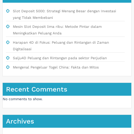
Slot Deposit 5000: Strategi Menang Besar dengan Investasi
yang Tidak Membebani
Mesin Slot Deposit lima ribu: Metode Pintar dalam
Meningkatkan Peluang Anda
Harapan 4D di Fokus: Peluang dan Rintangan di Zaman
Digitalisasi
Salju4D Peluang dan Rintangan pada sektor Perjudian
Mengenal Pengeluar Togel China: Fakta dan Mitos
Recent Comments
No comments to show.
Archives