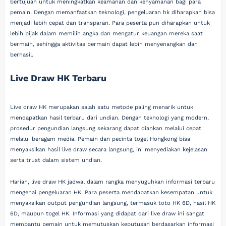
bertujuan untuk meningkatkan keamanan dan kenyamanan bagi para
pemain. Dengan memanfaatkan teknologi, pengeluaran hk diharapkan bisa
menjadi lebih cepat dan transparan. Para peserta pun diharapkan untuk
lebih bijak dalam memilih angka dan mengatur keuangan mereka saat
bermain, sehingga aktivitas bermain dapat lebih menyenangkan dan
berhasil.
Live Draw HK Terbaru
Live draw HK merupakan salah satu metode paling menarik untuk
mendapatkan hasil terbaru dari undian. Dengan teknologi yang modern,
prosedur pengundian langsung sekarang dapat diankan melalui cepat
melalui beragam media. Pemain dan pecinta togel Hongkong bisa
menyaksikan hasil live draw secara langsung, ini menyediakan kejelasan
serta trust dalam sistem undian.
Harian, live draw HK jadwal dalam rangka menyuguhkan informasi terbaru
mengenai pengeluaran HK. Para peserta mendapatkan kesempatan untuk
menyaksikan output pengundian langsung, termasuk toto HK 6D, hasil HK
6D, maupun togel HK. Informasi yang didapat dari live draw ini sangat
membantu pemain untuk memutuskan keputusan berdasarkan informasi