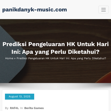
Skip
panikdanyk-music.com
to
content
Prediksi Pengeluaran HK Untuk Hari
Ini: Apa yang Perlu Diketahui?
Home
»
Prediksi Pengeluaran HK Untuk Hari Ini: Apa yang Perlu Diketahui?
August 13, 2025
By
RAf4L
In
Berita Games