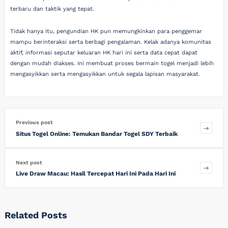
terbaru dan taktik yang tepat.
Tidak hanya itu, pengundian HK pun memungkinkan para penggemar
mampu berinteraksi serta berbagi pengalaman. Kelak adanya komunitas
aktif, informasi seputar keluaran HK hari ini serta data cepat dapat
dengan mudah diakses. Ini membuat proses bermain togel menjadi lebih
mengasyikkan serta mengasyikkan untuk segala lapisan masyarakat.
Previous post
Situs Togel Online: Temukan Bandar Togel SDY Terbaik
Next post
Live Draw Macau: Hasil Tercepat Hari Ini Pada Hari Ini
Related Posts