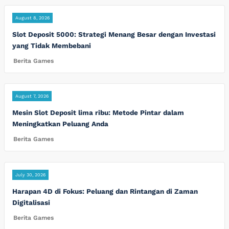
August 8, 2026
Slot Deposit 5000: Strategi Menang Besar dengan Investasi
yang Tidak Membebani
Berita Games
August 7, 2026
Mesin Slot Deposit lima ribu: Metode Pintar dalam
Meningkatkan Peluang Anda
Berita Games
July 30, 2026
Harapan 4D di Fokus: Peluang dan Rintangan di Zaman
Digitalisasi
Berita Games