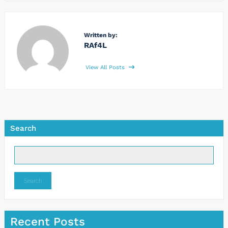
Written by:
RAf4L
View All Posts
Search
Search
Recent Posts