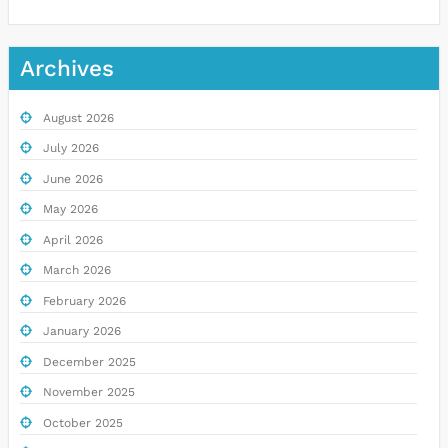
Archives
August 2026
July 2026
June 2026
May 2026
April 2026
March 2026
February 2026
January 2026
December 2025
November 2025
October 2025