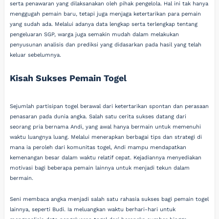
serta penawaran yang dilaksanakan oleh pihak pengelola. Hal ini tak hanya
menggugah pemain baru, tetapi juga menjaga ketertarikan para pemain
yang sudah ada. Melalui adanya data lengkap serta terlengkap tentang
pengeluaran SGP, warga juga semakin mudah dalam melakukan
penyusunan analisis dan prediksi yang didasarkan pada hasil yang telah
keluar sebelumnya.
Kisah Sukses Pemain Togel
Sejumlah partisipan togel berawal dari ketertarikan spontan dan perasaan
penasaran pada dunia angka. Salah satu cerita sukses datang dari
seorang pria bernama Andi, yang awal hanya bermain untuk memenuhi
waktu luangnya luang. Melalui menerapkan berbagai tips dan strategi di
mana ia peroleh dari komunitas togel, Andi mampu mendapatkan
kemenangan besar dalam waktu relatif cepat. Kejadiannya menyediakan
motivasi bagi beberapa pemain lainnya untuk menjadi tekun dalam
bermain.
Seni membaca angka menjadi salah satu rahasia sukses bagi pemain togel
lainnya, seperti Budi. Ia meluangkan waktu berhari-hari untuk