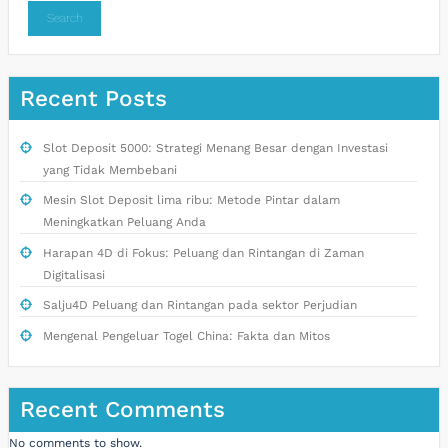
Search
Recent Posts
Slot Deposit 5000: Strategi Menang Besar dengan Investasi
yang Tidak Membebani
Mesin Slot Deposit lima ribu: Metode Pintar dalam
Meningkatkan Peluang Anda
Harapan 4D di Fokus: Peluang dan Rintangan di Zaman
Digitalisasi
Salju4D Peluang dan Rintangan pada sektor Perjudian
Mengenal Pengeluar Togel China: Fakta dan Mitos
Recent Comments
No comments to show.