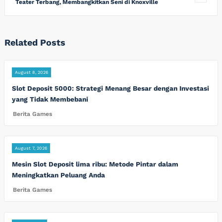
Teater Terbang, Membangkitkan Seni di Knoxville
Related Posts
August 8, 2026
Slot Deposit 5000: Strategi Menang Besar dengan Investasi
yang Tidak Membebani
Berita Games
August 7, 2026
Mesin Slot Deposit lima ribu: Metode Pintar dalam
Meningkatkan Peluang Anda
Berita Games