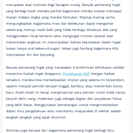
merupakan asal motivasi bagi beragam orang. Banyak pemenang togel
yang berbagi kisah mereka perihal bagaimana mereka sukses mencapai
impian melalui angka yang mereka tentukan. Masing-masing cerita
mengungkapkan bagaimana iman dan ketekunan dapat mengantar
seseorang menuju nasib baik yang tidak terduga. Misalnya, ada yang
menggunakan ritual tertentu atau mengingat momen spesial saat
menentukan angknya. Ini menunjukkan bahwa kesuksesan dalam togel
bukan hanya soal keberuntungan, tetapi juga tentang bagaimana kita
menyiapkan diri dan berjuang.
Banyak pemenang togel yang merasakan transformasi kehidupan setelah
menerima hadiah togel Singapore.
Pengeluaran SGP
Dengan hadiah
tersebut, mereka bisa merealisasikan impian yang selama ini terpendam,
seperti menjadi pemilik tempat tinggal, berlibur, atau mendirikan bisnis
baru. Kisah-kisah ini kerap menginspirasi para pemain untuk tidak hanya
berjudi demi uang, melainkan juga sebagai bagian dari perjalanan hidup
yang lebih besar. Menggunakan kemenangan untuk menginvestasikan
dalam ilmu pengetahuan atau membantu masyarakat di sekitar adalah
langkah-langkah yang layak dicontoh.
Motivasi juga berasal dari bagaimana pemenang togel berbagi ilmu