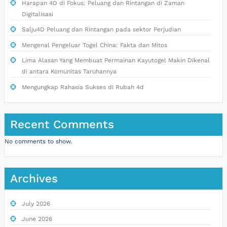
Harapan 4D di Fokus: Peluang dan Rintangan di Zaman
Digitalisasi
Salju4D Peluang dan Rintangan pada sektor Perjudian
Mengenal Pengeluar Togel China: Fakta dan Mitos
Lima Alasan Yang Membuat Permainan Kayutogel Makin Dikenal
di antara Komunitas Taruhannya
Mengungkap Rahasia Sukses di Rubah 4d
Recent Comments
No comments to show.
Archives
July 2026
June 2026