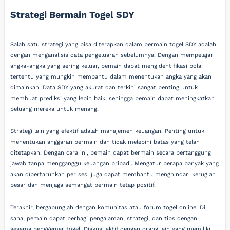
Strategi Bermain Togel SDY
Salah satu strategi yang bisa diterapkan dalam bermain togel SDY adalah
dengan menganalisis data pengeluaran sebelumnya. Dengan mempelajari
angka-angka yang sering keluar, pemain dapat mengidentifikasi pola
tertentu yang mungkin membantu dalam menentukan angka yang akan
dimainkan. Data SDY yang akurat dan terkini sangat penting untuk
membuat prediksi yang lebih baik, sehingga pemain dapat meningkatkan
peluang mereka untuk menang.
Strategi lain yang efektif adalah manajemen keuangan. Penting untuk
menentukan anggaran bermain dan tidak melebihi batas yang telah
ditetapkan. Dengan cara ini, pemain dapat bermain secara bertanggung
jawab tanpa mengganggu keuangan pribadi. Mengatur berapa banyak yang
akan dipertaruhkan per sesi juga dapat membantu menghindari kerugian
besar dan menjaga semangat bermain tetap positif.
Terakhir, bergabunglah dengan komunitas atau forum togel online. Di
sana, pemain dapat berbagi pengalaman, strategi, dan tips dengan
sesama penggemar togel. Diskusi aktif dengan orang lain yang memiliki