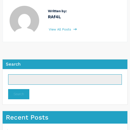
Written by:
RAf4L
View All Posts
Search
Search
Recent Posts