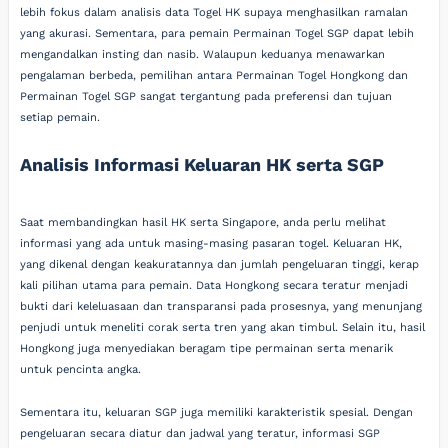
lebih fokus dalam analisis data Togel HK supaya menghasilkan ramalan
yang akurasi. Sementara, para pemain Permainan Togel SGP dapat lebih
mengandalkan insting dan nasib. Walaupun keduanya menawarkan
pengalaman berbeda, pemilihan antara Permainan Togel Hongkong dan
Permainan Togel SGP sangat tergantung pada preferensi dan tujuan
setiap pemain.
Analisis Informasi Keluaran HK serta SGP
Saat membandingkan hasil HK serta Singapore, anda perlu melihat
informasi yang ada untuk masing-masing pasaran togel. Keluaran HK,
yang dikenal dengan keakuratannya dan jumlah pengeluaran tinggi, kerap
kali pilihan utama para pemain. Data Hongkong secara teratur menjadi
bukti dari keleluasaan dan transparansi pada prosesnya, yang menunjang
penjudi untuk meneliti corak serta tren yang akan timbul. Selain itu, hasil
Hongkong juga menyediakan beragam tipe permainan serta menarik
untuk pencinta angka.
Sementara itu, keluaran SGP juga memiliki karakteristik spesial. Dengan
pengeluaran secara diatur dan jadwal yang teratur, informasi SGP