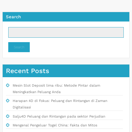
Search
Search
Recent Posts
Mesin Slot Deposit lima ribu: Metode Pintar dalam
Meningkatkan Peluang Anda
Harapan 4D di Fokus: Peluang dan Rintangan di Zaman
Digitalisasi
Salju4D Peluang dan Rintangan pada sektor Perjudian
Mengenal Pengeluar Togel China: Fakta dan Mitos