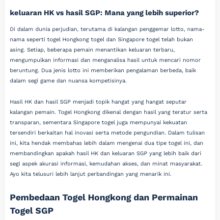
keluaran HK vs hasil SGP: Mana yang lebih superior?
Di dalam dunia perjudian, terutama di kalangan penggemar lotto, nama-
nama seperti togel Hongkong togel dan Singapore togel telah bukan
asing. Setiap, beberapa pemain menantikan keluaran terbaru,
mengumpulkan informasi dan menganalisa hasil untuk mencari nomor
beruntung. Dua jenis lotto ini memberikan pengalaman berbeda, baik
dalam segí game dan nuansa kompetisinya.
Hasil HK dan hasil SGP menjadi topik hangat yang hangat seputar
kalangan pemain. Togel Hongkong dikenal dengan hasil yang teratur serta
transparan, sementara Singapore togel juga mempunyai kekuatan
tersendiri berkaitan hal inovasi serta metode pengundian. Dalam tulisan
ini, kita hendak membahas lebih dalam mengenai dua tipe togel ini, dan
membandingkan apakah hasil HK dan keluaran SGP yang lebih baik dari
segi aspek akurasi informasi, kemudahan akses, dan minat masyarakat.
Ayo kita telusuri lebih lanjut perbandingan yang menarik ini.
Pembedaan Togel Hongkong dan Permainan
Togel SGP