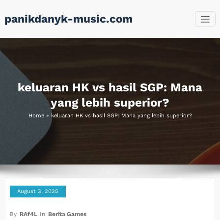
Skip
panikdanyk-music.com
to
content
keluaran HK vs hasil SGP: Mana
yang lebih superior?
Home
»
keluaran HK vs hasil SGP: Mana yang lebih superior?
August 3, 2025
By
RAf4L
In
Berita Games