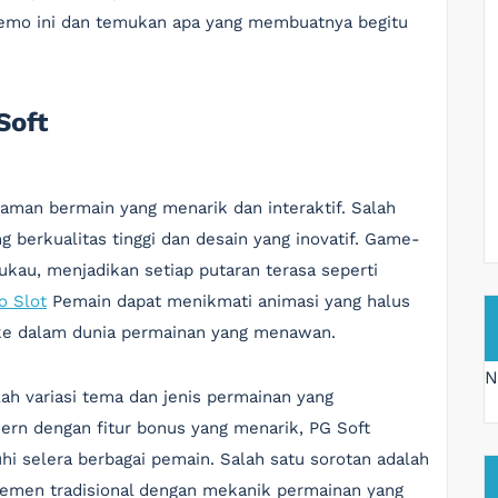
t Demo ini dan temukan apa yang membuatnya begitu
Soft
man bermain yang menarik dan interaktif. Salah
 berkualitas tinggi dan desain yang inovatif. Game-
kau, menjadikan setiap putaran terasa seperti
 Slot
Pemain dapat menikmati animasi yang halus
ke dalam dunia permainan yang menawan.
N
lah variasi tema dan jenis permainan yang
dern dengan fitur bonus yang menarik, PG Soft
 selera berbagai pemain. Salah satu sorotan adalah
emen tradisional dengan mekanik permainan yang