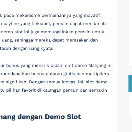
tak pada mekanisme permainannya yang inovatif.
 payline yang fleksibel, pemain dapat menikmati
r demo slot ini juga memungkinkan pemain untuk
n uang, sehingga mereka dapat merasakan dan
taruh dengan uang nyata.
tur bonus yang menarik dalam slot demo Mahjong ini.
 mendapatkan bonus putaran gratis dan multipliers
 signifikan. Dengan semua inovasi ini, slot demo
tu pilihan favorit di kalangan pemain dan semakin
nang dengan Demo Slot