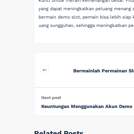
kunci untuk meraih kemenangan besar. Fitu
yang dapat meningkatkan peluang menang se
bermain demo slot, pemain bisa lebih sia
uang sungguhan, sehingga meningkatkan pe
Bermainlah Permainan Sl
Next post
Keuntungan Menggunakan Akun Demo S
Related Posts