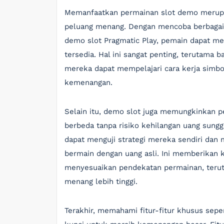
Memanfaatkan permainan slot demo merupak
peluang menang. Dengan mencoba berbagai 
demo slot Pragmatic Play, pemain dapat m
tersedia. Hal ini sangat penting, terutama 
mereka dapat mempelajari cara kerja simb
kemenangan.
Selain itu, demo slot juga memungkinkan 
berbeda tanpa risiko kehilangan uang sun
dapat menguji strategi mereka sendiri da
bermain dengan uang asli. Ini memberikan
menyesuaikan pendekatan permainan, teru
menang lebih tinggi.
Terakhir, memahami fitur-fitur khusus sepe