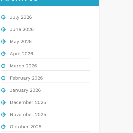
July 2026
June 2026
May 2026
April 2026
March 2026
February 2026
January 2026
December 2025
November 2025
October 2025