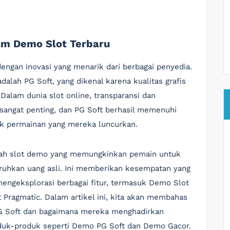
lam Demo Slot Terbaru
engan inovasi yang menarik dari berbagai penyedia.
dalah PG Soft, yang dikenal karena kualitas grafis
alam dunia slot online, transparansi dan
angat penting, dan PG Soft berhasil memenuhi
uk permainan yang mereka luncurkan.
dalah slot demo yang memungkinkan pemain untuk
uhkan uang asli. Ini memberikan kesempatan yang
mengeksplorasi berbagai fitur, termasuk Demo Slot
 Pragmatic. Dalam artikel ini, kita akan membahas
 PG Soft dan bagaimana mereka menghadirkan
duk-produk seperti Demo PG Soft dan Demo Gacor.