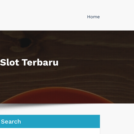
Home
 Slot Terbaru
Search