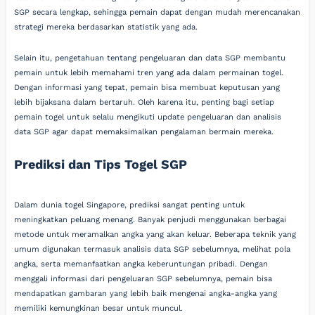
SGP secara lengkap, sehingga pemain dapat dengan mudah merencanakan
strategi mereka berdasarkan statistik yang ada.
Selain itu, pengetahuan tentang pengeluaran dan data SGP membantu
pemain untuk lebih memahami tren yang ada dalam permainan togel.
Dengan informasi yang tepat, pemain bisa membuat keputusan yang
lebih bijaksana dalam bertaruh. Oleh karena itu, penting bagi setiap
pemain togel untuk selalu mengikuti update pengeluaran dan analisis
data SGP agar dapat memaksimalkan pengalaman bermain mereka.
Prediksi dan Tips Togel SGP
Dalam dunia togel Singapore, prediksi sangat penting untuk
meningkatkan peluang menang. Banyak penjudi menggunakan berbagai
metode untuk meramalkan angka yang akan keluar. Beberapa teknik yang
umum digunakan termasuk analisis data SGP sebelumnya, melihat pola
angka, serta memanfaatkan angka keberuntungan pribadi. Dengan
menggali informasi dari pengeluaran SGP sebelumnya, pemain bisa
mendapatkan gambaran yang lebih baik mengenai angka-angka yang
memiliki kemungkinan besar untuk muncul.