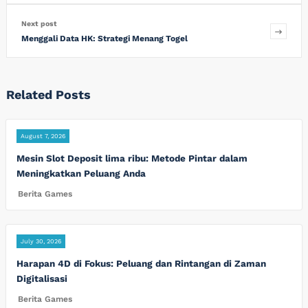
Next post
Menggali Data HK: Strategi Menang Togel
Related Posts
August 7, 2026
Mesin Slot Deposit lima ribu: Metode Pintar dalam
Meningkatkan Peluang Anda
Berita Games
July 30, 2026
Harapan 4D di Fokus: Peluang dan Rintangan di Zaman
Digitalisasi
Berita Games