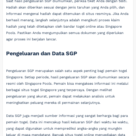
Saat hasil pengeluaran SGP diumumkan, periksa tiket Anda dengan teliti.
Hadiah akan diberikan sesuai dengan jenis taruhan yang Anda pilih, dan
informasi mengenai hadiah dapat ditemukan di situs resminya. Jika Anda
berhasil menang, langkah selanjutnya adalah mengikuti proses klaim
hadiah yang telah ditetapkan oleh bandar togel online atau Singapore
Pools. Pastikan Anda mengumpulkan semua dokumen yang diperlukan
agar proses ini berjalan lancar.
Pengeluaran dan Data SGP
Pengeluaran SGP merupakan salah satu aspek penting bagi pemain togel
Singapore. Setiap periode, hasil pengeluaran SGP akan diumumkan secara
resmi oleh Singapore Pools. Pemain bisa mengakses informasi ini melalui
berbagai situs togel Singapore yang terpercaya. Dengan melihat
pengeluaran yang akurat, pemain dapat melakukan analisis untuk
meningkatkan peluang mereka di permainan selanjutnya.
Data SGP juga menjadi sumber informasi yang sangat berharga bagi para
pemain togel. Data ini mencakup hasil keluaran SGP dari waktu ke waktu,
yang dapat digunakan untuk memprediksi angka-angka yang mungkin
keluar di masa mendatang. Banyak situs togel online menyediakan data