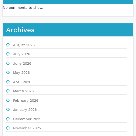
No comments to show.
Archives
August 2026
July 2026
June 2026
May 2026
April 2026
March 2026
February 2026
January 2026
December 2025
November 2025