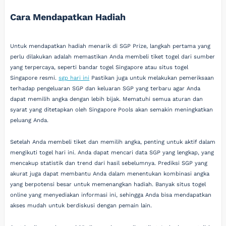
Cara Mendapatkan Hadiah
Untuk mendapatkan hadiah menarik di SGP Prize, langkah pertama yang
perlu dilakukan adalah memastikan Anda membeli tiket togel dari sumber
yang terpercaya, seperti bandar togel Singapore atau situs togel
Singapore resmi.
sgp hari ini
Pastikan juga untuk melakukan pemeriksaan
terhadap pengeluaran SGP dan keluaran SGP yang terbaru agar Anda
dapat memilih angka dengan lebih bijak. Mematuhi semua aturan dan
syarat yang ditetapkan oleh Singapore Pools akan semakin meningkatkan
peluang Anda.
Setelah Anda membeli tiket dan memilih angka, penting untuk aktif dalam
mengikuti togel hari ini. Anda dapat mencari data SGP yang lengkap, yang
mencakup statistik dan trend dari hasil sebelumnya. Prediksi SGP yang
akurat juga dapat membantu Anda dalam menentukan kombinasi angka
yang berpotensi besar untuk memenangkan hadiah. Banyak situs togel
online yang menyediakan informasi ini, sehingga Anda bisa mendapatkan
akses mudah untuk berdiskusi dengan pemain lain.