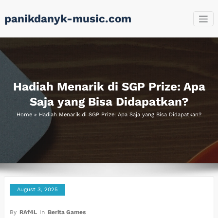
Skip
panikdanyk-music.com
to
content
Hadiah Menarik di SGP Prize: Apa
Saja yang Bisa Didapatkan?
Home
»
Hadiah Menarik di SGP Prize: Apa Saja yang Bisa Didapatkan?
August 3, 2025
By
RAf4L
In
Berita Games