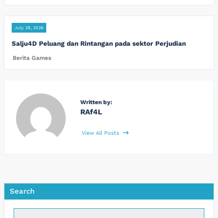
July 28, 2026
Salju4D Peluang dan Rintangan pada sektor Perjudian
Berita Games
Written by:
RAf4L
View All Posts
Search