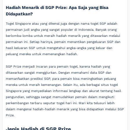
Hadiah Menarik di SGP Prize: Apa Saja yang Bisa
Didapatkan?
Togel Singapore atau yang dikenal juga dengan nama togel SGP adalah
permainan judi angka yang sangat populer di Indonesia. Banyak orang
berlomba-lomba untuk meraih hadiah menarik yang ditawarkan melalui
permainan ini. Setiap harinya, pemain menantikan pengeluaran SGP dan
hasil keluaran SGP untuk mengetahui angka-angka yang keluar dan
peluang mereka untuk memenangkan hadiah.
SGP Prize menjadi incaran para pemain togel, karena hadiah yang
ditawarkan sangat menggiurkan. Dengan memahami data SGP dan
memanfaatkan prediksi SGP, para pemain bisa meningkatkan peluang
mereka untuk meraih kemenangan. Selain itu, ada berbagai situs togel
Singapore yang menyediakan informasi lengkap dan akurat tentang hasil
pengundian, sehingga sangat memudahkan pemain dalam mengikuti
perkembangan terbaru seputar togel hari ini. Mari kita telusuri lebih
dalam mengenai hadiah-hadiah menarik yang bisa didapatkan melalui SGP
Prize.
Jenis Hadiah di SGP Prize