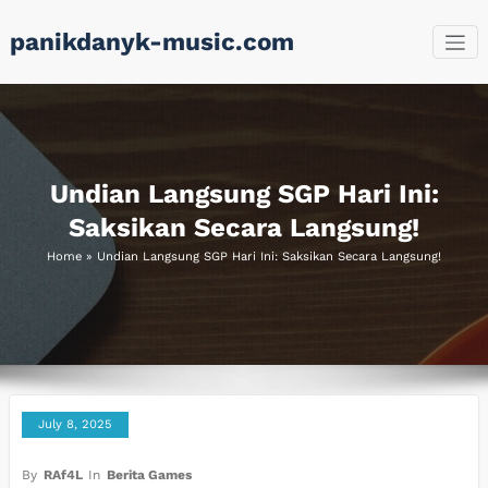
Skip
panikdanyk-music.com
to
content
Undian Langsung SGP Hari Ini:
Saksikan Secara Langsung!
Home
»
Undian Langsung SGP Hari Ini: Saksikan Secara Langsung!
July 8, 2025
By
RAf4L
In
Berita Games