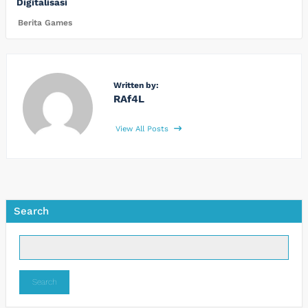
Digitalisasi
Berita Games
Written by:
RAf4L
View All Posts
Search
Search