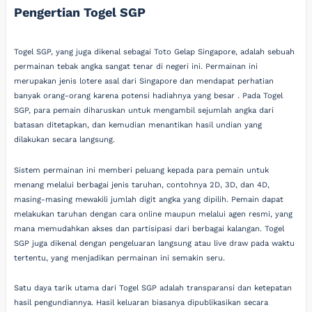
Pengertian Togel SGP
Togel SGP, yang juga dikenal sebagai Toto Gelap Singapore, adalah sebuah
permainan tebak angka sangat tenar di negeri ini. Permainan ini
merupakan jenis lotere asal dari Singapore dan mendapat perhatian
banyak orang-orang karena potensi hadiahnya yang besar . Pada Togel
SGP, para pemain diharuskan untuk mengambil sejumlah angka dari
batasan ditetapkan, dan kemudian menantikan hasil undian yang
dilakukan secara langsung.
Sistem permainan ini memberi peluang kepada para pemain untuk
menang melalui berbagai jenis taruhan, contohnya 2D, 3D, dan 4D,
masing-masing mewakili jumlah digit angka yang dipilih. Pemain dapat
melakukan taruhan dengan cara online maupun melalui agen resmi, yang
mana memudahkan akses dan partisipasi dari berbagai kalangan. Togel
SGP juga dikenal dengan pengeluaran langsung atau live draw pada waktu
tertentu, yang menjadikan permainan ini semakin seru.
Satu daya tarik utama dari Togel SGP adalah transparansi dan ketepatan
hasil pengundiannya. Hasil keluaran biasanya dipublikasikan secara