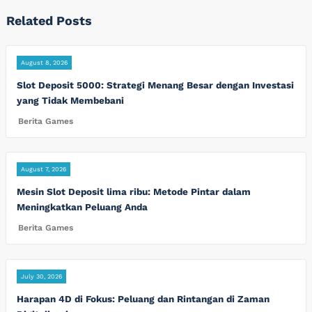
Related Posts
August 8, 2026
Slot Deposit 5000: Strategi Menang Besar dengan Investasi
yang Tidak Membebani
Berita Games
August 7, 2026
Mesin Slot Deposit lima ribu: Metode Pintar dalam
Meningkatkan Peluang Anda
Berita Games
July 30, 2026
Harapan 4D di Fokus: Peluang dan Rintangan di Zaman