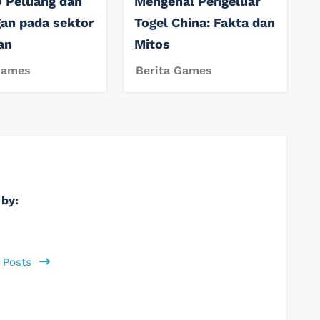
D Peluang dan
Mengenal Pengeluar
gan pada sektor
Togel China: Fakta dan
an
Mitos
Games
Berita Games
 by:
l Posts