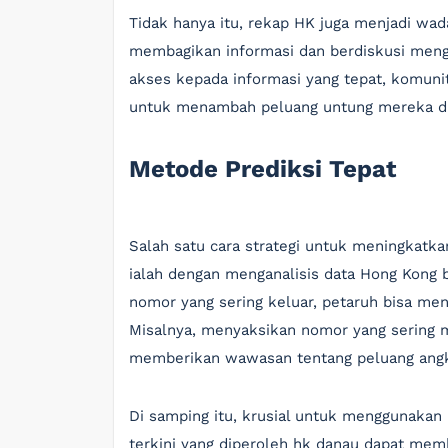
Tidak hanya itu, rekap HK juga menjadi wa
membagikan informasi dan berdiskusi meng
akses kepada informasi yang tepat, komuni
untuk menambah peluang untung mereka di
Metode Prediksi Tepat
Salah satu cara strategi untuk meningkatka
ialah dengan menganalisis data Hong Kong 
nomor yang sering keluar, petaruh bisa meng
Misalnya, menyaksikan nomor yang sering m
memberikan wawasan tentang peluang angka
Di samping itu, krusial untuk menggunakan 
terkini yang diperoleh hk danau dapat me