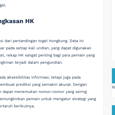
gel.
ingkasan HK
 dari pertandingan togel Hongkong. Data ini
 pada setiap kali undian, yang dapat digunakan
gel, rekap HK sangat penting bagi para pemain yang
ngkinan terjadi dalam pengundian.
da aksesibilitas informasi, tetapi juga pada
buat prediksi yang semakin akurat. Dengan
N
ain dapat menemukan nomor-nomor yang sering
i memungkinkan pemain untuk mengatur strategi yang
rtaruh berikutnya.