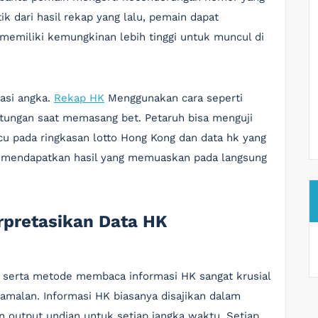
ik dari hasil rekap yang lalu, pemain dapat
miliki kemungkinan lebih tinggi untuk muncul di
nasi angka.
Rekap HK
Menggunakan cara seperti
tungan saat memasang bet. Petaruh bisa menguji
pada ringkasan lotto Hong Kong dan data hk yang
m mendapatkan hasil yang memuaskan pada langsung
rpretasikan Data HK
 serta metode membaca informasi HK sangat krusial
malan. Informasi HK biasanya disajikan dalam
 output undian untuk setiap jangka waktu. Setiap