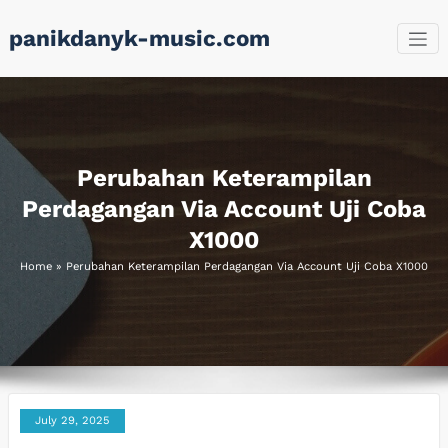
Skip
panikdanyk-music.com
to
content
Perubahan Keterampilan
Perdagangan Via Account Uji Coba
X1000
Home
»
Perubahan Keterampilan Perdagangan Via Account Uji Coba X1000
July 29, 2025