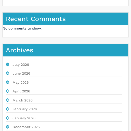
Recent Comments
No comments to show.
Archives
July 2026
June 2026
May 2026
April 2026
March 2026
February 2026
January 2026
December 2025