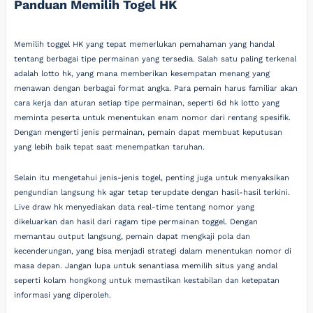
Panduan Memilih Togel HK
Memilih toggel HK yang tepat memerlukan pemahaman yang handal
tentang berbagai tipe permainan yang tersedia. Salah satu paling terkenal
adalah lotto hk, yang mana memberikan kesempatan menang yang
menawan dengan berbagai format angka. Para pemain harus familiar akan
cara kerja dan aturan setiap tipe permainan, seperti 6d hk lotto yang
meminta peserta untuk menentukan enam nomor dari rentang spesifik.
Dengan mengerti jenis permainan, pemain dapat membuat keputusan
yang lebih baik tepat saat menempatkan taruhan.
Selain itu mengetahui jenis-jenis togel, penting juga untuk menyaksikan
pengundian langsung hk agar tetap terupdate dengan hasil-hasil terkini.
Live draw hk menyediakan data real-time tentang nomor yang
dikeluarkan dan hasil dari ragam tipe permainan toggel. Dengan
memantau output langsung, pemain dapat mengkaji pola dan
kecenderungan, yang bisa menjadi strategi dalam menentukan nomor di
masa depan. Jangan lupa untuk senantiasa memilih situs yang andal
seperti kolam hongkong untuk memastikan kestabilan dan ketepatan
informasi yang diperoleh.