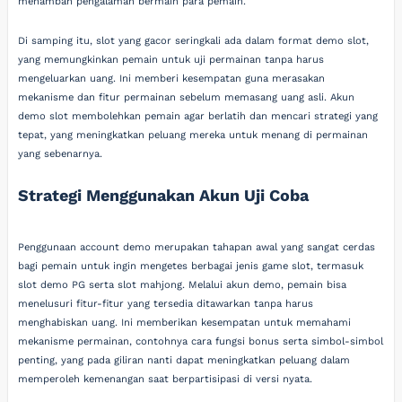
menambah pengalaman bermain para pemain.
Di samping itu, slot yang gacor seringkali ada dalam format demo slot,
yang memungkinkan pemain untuk uji permainan tanpa harus
mengeluarkan uang. Ini memberi kesempatan guna merasakan
mekanisme dan fitur permainan sebelum memasang uang asli. Akun
demo slot membolehkan pemain agar berlatih dan mencari strategi yang
tepat, yang meningkatkan peluang mereka untuk menang di permainan
yang sebenarnya.
Strategi Menggunakan Akun Uji Coba
Penggunaan account demo merupakan tahapan awal yang sangat cerdas
bagi pemain untuk ingin mengetes berbagai jenis game slot, termasuk
slot demo PG serta slot mahjong. Melalui akun demo, pemain bisa
menelusuri fitur-fitur yang tersedia ditawarkan tanpa harus
menghabiskan uang. Ini memberikan kesempatan untuk memahami
mekanisme permainan, contohnya cara fungsi bonus serta simbol-simbol
penting, yang pada giliran nanti dapat meningkatkan peluang dalam
memperoleh kemenangan saat berpartisipasi di versi nyata.