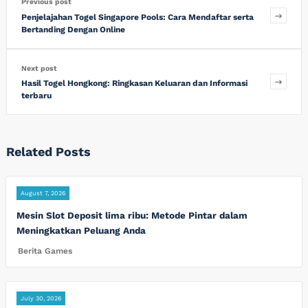
Previous post
Penjelajahan Togel Singapore Pools: Cara Mendaftar serta
Bertanding Dengan Online
Next post
Hasil Togel Hongkong: Ringkasan Keluaran dan Informasi
terbaru
Related Posts
August 7, 2026
Mesin Slot Deposit lima ribu: Metode Pintar dalam
Meningkatkan Peluang Anda
Berita Games
July 30, 2026