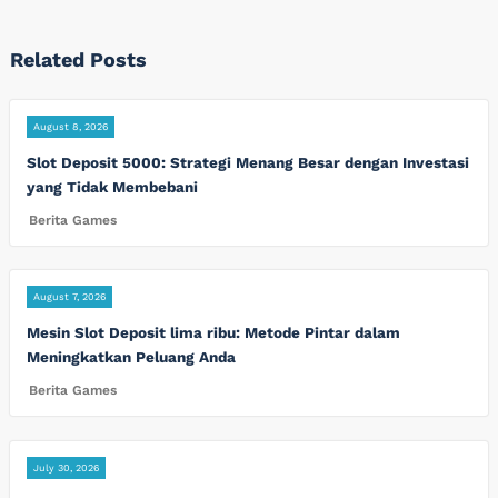
Related Posts
August 8, 2026
Slot Deposit 5000: Strategi Menang Besar dengan Investasi
yang Tidak Membebani
Berita Games
August 7, 2026
Mesin Slot Deposit lima ribu: Metode Pintar dalam
Meningkatkan Peluang Anda
Berita Games
July 30, 2026