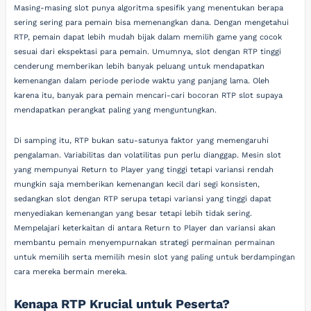
Masing-masing slot punya algoritma spesifik yang menentukan berapa
sering sering para pemain bisa memenangkan dana. Dengan mengetahui
RTP, pemain dapat lebih mudah bijak dalam memilih game yang cocok
sesuai dari ekspektasi para pemain. Umumnya, slot dengan RTP tinggi
cenderung memberikan lebih banyak peluang untuk mendapatkan
kemenangan dalam periode periode waktu yang panjang lama. Oleh
karena itu, banyak para pemain mencari-cari bocoran RTP slot supaya
mendapatkan perangkat paling yang menguntungkan.
Di samping itu, RTP bukan satu-satunya faktor yang memengaruhi
pengalaman. Variabilitas dan volatilitas pun perlu dianggap. Mesin slot
yang mempunyai Return to Player yang tinggi tetapi variansi rendah
mungkin saja memberikan kemenangan kecil dari segi konsisten,
sedangkan slot dengan RTP serupa tetapi variansi yang tinggi dapat
menyediakan kemenangan yang besar tetapi lebih tidak sering.
Mempelajari keterkaitan di antara Return to Player dan variansi akan
membantu pemain menyempurnakan strategi permainan permainan
untuk memilih serta memilih mesin slot yang paling untuk berdampingan
cara mereka bermain mereka.
Kenapa RTP Krucial untuk Peserta?