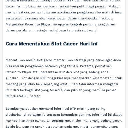
berbagai referensi, contohnya bocoran RTP dari mesin slot serta rtp slot
gacor hari ini, bisa memberikan manfaat kompetitif bagi pemain. Melalui
memanfaatkan, pemain bisa memaksimalkan pengalaman bermain dirinya
serta pastinya menambah kesempatan dalam mendapatkan jackpot.
Mengetahui Return to Player merupakan langkah pertama yang dalam
dalam perjalanan masing-masing peserta mesin slot yang.
Cara Menentukan Slot Gacor Hari Ini
Menentukan mesin slot gacor memerlukan strategi yang benar agar Anda
bisa meraih pengalaman bermain yang terbaik. Pertama, perhatikan
Return to Player atau persentase RTP dari slot yang sedang Anda
gunakan. Slot dengan RTP tinggi biasanya menawarkan kesempatan untuk
menang yang lebih baik sepanjang waktu. Cari tahu informasi mengenai
RTP dari berbagai slot yang tersedia, dan pilihlah yang memiliki persen
RTP di atas 95 persen.
Selanjutnya, cobalah memakai informasi RTP mesin yang sering
disebarkan di beragam forum atau komunitas gaming. Informasi ini dapat
memberikan Anda gambaran tentang mesin slot mana yang sedang gacor.
Selain itu, penting untuk berpatokan pada mesin dari pengembang yang