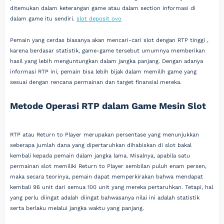
ditemukan dalam keterangan game atau dalam section informasi di
dalam game itu sendiri.
slot deposit ovo
Pemain yang cerdas biasanya akan mencari-cari slot dengan RTP tinggi ,
karena berdasar statistik, game-game tersebut umumnya memberikan
hasil yang lebih menguntungkan dalam jangka panjang. Dengan adanya
informasi RTP ini, pemain bisa lebih bijak dalam memilih game yang
sesuai dengan rencana permainan dan target finansial mereka.
Metode Operasi RTP dalam Game Mesin Slot
RTP atau Return to Player merupakan persentase yang menunjukkan
seberapa jumlah dana yang dipertaruhkan dihabiskan di slot bakal
kembali kepada pemain dalam jangka lama. Misalnya, apabila satu
permainan slot memiliki Return to Player sembilan puluh enam persen,
maka secara teorinya, pemain dapat memperkirakan bahwa mendapat
kembali 96 unit dari semua 100 unit yang mereka pertaruhkan. Tetapi, hal
yang perlu diingat adalah diingat bahwasanya nilai ini adalah statistik
serta berlaku melalui jangka waktu yang panjang.