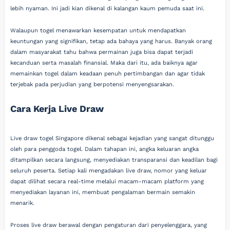
lebih nyaman. Ini jadi kian dikenal di kalangan kaum pemuda saat ini.
Walaupun togel menawarkan kesempatan untuk mendapatkan
keuntungan yang signifikan, tetap ada bahaya yang harus. Banyak orang
dalam masyarakat tahu bahwa permainan juga bisa dapat terjadi
kecanduan serta masalah finansial. Maka dari itu, ada baiknya agar
memainkan togel dalam keadaan penuh pertimbangan dan agar tidak
terjebak pada perjudian yang berpotensi menyengsarakan.
Cara Kerja Live Draw
Live draw togel Singapore dikenal sebagai kejadian yang sangat ditunggu
oleh para penggoda togel. Dalam tahapan ini, angka keluaran angka
ditampilkan secara langsung, menyediakan transparansi dan keadilan bagi
seluruh peserta. Setiap kali mengadakan live draw, nomor yang keluar
dapat dilihat secara real-time melalui macam-macam platform yang
menyediakan layanan ini, membuat pengalaman bermain semakin
menarik.
Proses live draw berawal dengan pengaturan dari penyelenggara, yang