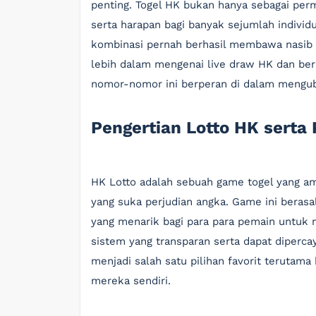
penting. Togel HK bukan hanya sebagai per
serta harapan bagi banyak sejumlah individ
kombinasi pernah berhasil membawa nasib 
lebih dalam mengenai live draw HK dan berb
nomor-nomor ini berperan di dalam mengub
Pengertian Lotto HK serta
HK Lotto adalah sebuah game togel yang am
yang suka perjudian angka. Game ini beras
yang menarik bagi para para pemain untu
sistem yang transparan serta dapat diperca
menjadi salah satu pilihan favorit terutam
mereka sendiri.