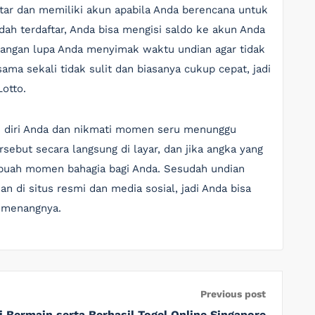
ftar dan memiliki akun apabila Anda berencana untuk
dah terdaftar, Anda bisa mengisi saldo ke akun Anda
angan lupa Anda menyimak waktu undian agar tidak
ama sekali tidak sulit dan biasanya cukup cepat, jadi
otto.
kan diri Anda dan nikmati momen seru menunggu
sebut secara langsung di layar, dan jika angka yang
 buah momen bahagia bagi Anda. Sesudah undian
n di situs resmi dan media sosial, jadi Anda bisa
emenangnya.
Previous post
i Bermain serta Berhasil Togel Online Singapore