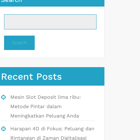
Search
Recent Posts
Mesin Slot Deposit lima ribu:
Metode Pintar dalam
Meningkatkan Peluang Anda
Harapan 4D di Fokus: Peluang dan
Rintangan di Zaman Digitalisasi