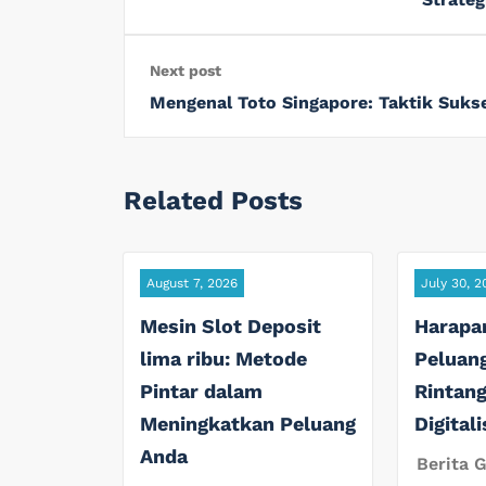
Next post
Mengenal Toto Singapore: Taktik Sukse
Related Posts
August 7, 2026
July 30, 2
Mesin Slot Deposit
Harapan
lima ribu: Metode
Peluan
Pintar dalam
Rintan
Meningkatkan Peluang
Digitali
Anda
Berita 