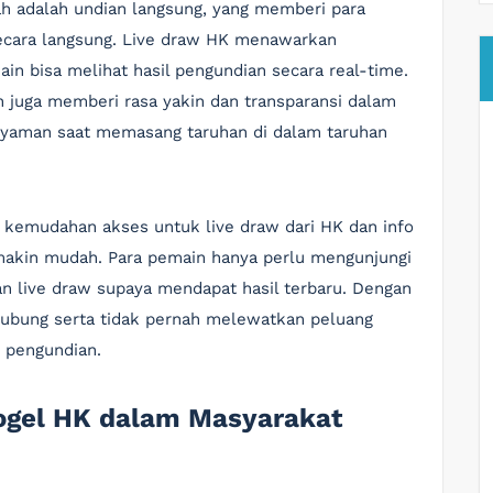
lah adalah undian langsung, yang memberi para
ecara langsung. Live draw HK menawarkan
n bisa melihat hasil pengundian secara real-time.
 juga memberi rasa yakin dan transparansi dalam
nyaman saat memasang taruhan di dalam taruhan
e, kemudahan akses untuk live draw dari HK dan info
makin mudah. Para pemain hanya perlu mengunjungi
nan live draw supaya mendapat hasil terbaru. Dengan
erhubung serta tidak pernah melewatkan peluang
i pengundian.
ogel HK dalam Masyarakat