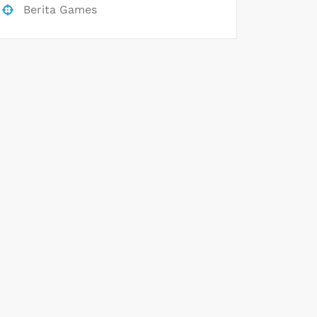
Berita Games