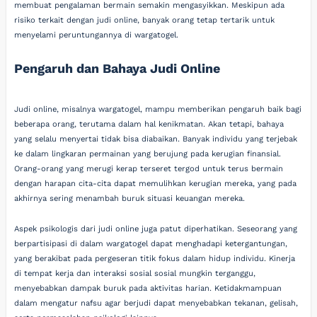
membuat pengalaman bermain semakin mengasyikkan. Meskipun ada
risiko terkait dengan judi online, banyak orang tetap tertarik untuk
menyelami peruntungannya di wargatogel.
Pengaruh dan Bahaya Judi Online
Judi online, misalnya wargatogel, mampu memberikan pengaruh baik bagi
beberapa orang, terutama dalam hal kenikmatan. Akan tetapi, bahaya
yang selalu menyertai tidak bisa diabaikan. Banyak individu yang terjebak
ke dalam lingkaran permainan yang berujung pada kerugian finansial.
Orang-orang yang merugi kerap terseret tergod untuk terus bermain
dengan harapan cita-cita dapat memulihkan kerugian mereka, yang pada
akhirnya sering menambah buruk situasi keuangan mereka.
Aspek psikologis dari judi online juga patut diperhatikan. Seseorang yang
berpartisipasi di dalam wargatogel dapat menghadapi ketergantungan,
yang berakibat pada pergeseran titik fokus dalam hidup individu. Kinerja
di tempat kerja dan interaksi sosial sosial mungkin terganggu,
menyebabkan dampak buruk pada aktivitas harian. Ketidakmampuan
dalam mengatur nafsu agar berjudi dapat menyebabkan tekanan, gelisah,