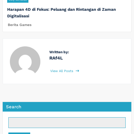
Harapan 4D di Fokus: Peluang dan Rintangan di Zaman
Digitalisasi
Berita Games
Written by:
RAf4L
View All Posts
Search