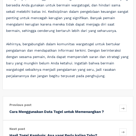
bersedia Anda gunakan untuk bermain wargatogel, dan hindari sama
sekali melebihi batas ini. Kedisiplinan dalam pengelolaan keuangan sangat
penting untuk mencegah kerugian yang signifikan. Banyak pemain
mengalami kerugian karena mereka tidak dapat menjaga diri saat
bermain, sehingga cenderung bertaruh lebih dari yang seharusnya.
Akhirnya, bergabunglah dalam komunitas wargatogel untuk bertukar
pengalaman dan mendapatkan informasi terkini. Dengan berinteraksi
dengan sesama pemain, Anda dapat memperoleh saran dan strategi yang
baru yang mungkin belum Anda ketahui. Ingatlah bahwa bermain
wargatogel sebaiknya menjadi pengalaman yang seru, jadi rasakan
perjalanannya dan jangan begitu terpusat pada penghujung.
Previous post
Cara Menggunakan Data Togel untuk Memenangkan ?
Next post
Hasil Togel Kamboja: Apa yang Perlu kalian Tahu?