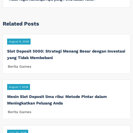
Related Posts
August 8, 2026
Slot Deposit 5000: Strategi Menang Besar dengan Investasi
yang Tidak Membebani
Berita Games
August 7, 2026
Mesin Slot Deposit lima ribu: Metode Pintar dalam
Meningkatkan Peluang Anda
Berita Games
July 30, 2026